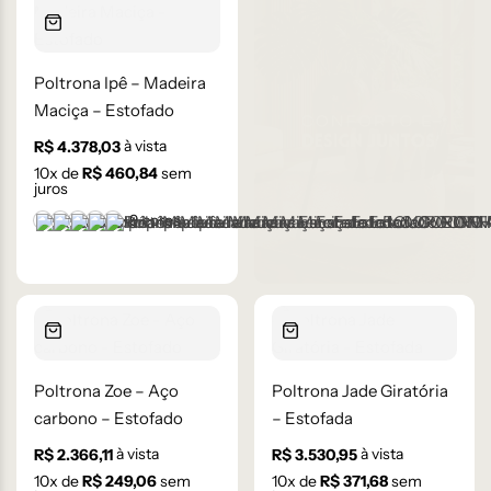
Poltrona Ipê – Madeira
Maciça – Estofado
à vista
R$
4.378,03
10
x de
R$
460,84
sem
juros
+9 cores
BOUCLE OFF-WHITE 108 – D
CORINO MARROM CLARO 105 – C
CORINO MARROM ESCURO 106 – C
CORINO PRETO 93 – C
LINHO AVELUDADO CINZA CLARO - 59-B
Poltrona Zoe – Aço
Poltrona Jade Giratória
carbono – Estofado
– Estofada
à vista
à vista
R$
2.366,11
R$
3.530,95
10
x de
R$
249,06
sem
10
x de
R$
371,68
sem