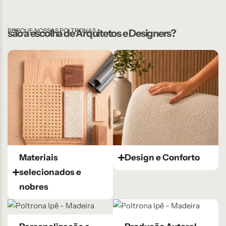
PORQUE NOSSAS POLTRONAS
são a escolha de Arquitetos e Designers?
Materiais
Design e Conforto​
selecionados e
nobres