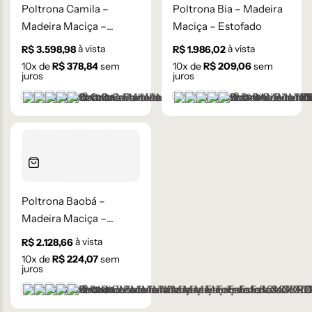
Poltrona Camila –
Poltrona Bia – Madeira
Madeira Maciça –
Maciça – Estofado
Estofado
à vista
à vista
R$
3.598,98
R$
1.986,02
10
x de
R$
378,84
sem
10
x de
R$
209,06
sem
juros
juros
+9 cores
+9 cores
BOUCLE OFF-WHITE 108 – D
CORINO MARROM CLARO 105 – C
CORINO MARROM ESCURO 106 – C
CORINO PRETO 93 – C
LINHO AVELUDADO CINZA CLARO - 59-B
BOUCLE OFF-WHITE 108 –
CORINO MARROM CLARO
CORINO MARROM ESC
CORINO PRETO 93 –
LINHO AVELUDAD
Poltrona Baobá –
Madeira Maciça –
Estofado
à vista
R$
2.128,66
10
x de
R$
224,07
sem
juros
+9 cores
BOUCLE OFF-WHITE 108 – D
CORINO MARROM CLARO 105 – C
CORINO MARROM ESCURO 106 – C
CORINO PRETO 93 – C
LINHO AVELUDADO CINZA CLARO - 59-B