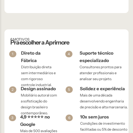
6 MOTIVOS
Pra escolher a Aprimore
Direto da
Suporte técnico
1
4
Fábrica
especializado
Distribuição direta
Consultores prontos para
sem intermediários e
atender profissionais e
com rigoroso
analisar seu projeto.
controle industrial.
Design assinado
Solidez e experiência
2
5
Mobiliário autoral com
Mais de uma década
a sofisticação do
desenvolvendo engenharia
design brasileiro
de precisão e alta marcenaria.
contemporâneo.
4,9 ⭐⭐⭐⭐⭐ no
10x sem juros
3
6
Condições de investimento
Google
facilitadas ou 5% de desconto
Mais de 500 avaliações