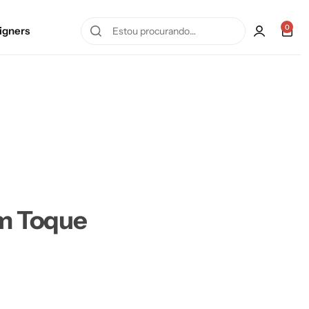
0
igners
um Toque