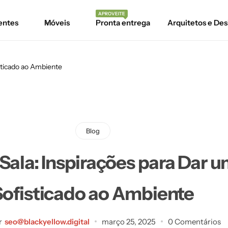
APROVEITE
entes
Móveis
Pronta entrega
Arquitetos e Des
sticado ao Ambiente
Blog
Sala: Inspirações para Dar 
Sofisticado ao Ambiente
r
seo@blackyellow.digital
março 25, 2025
0 Comentários