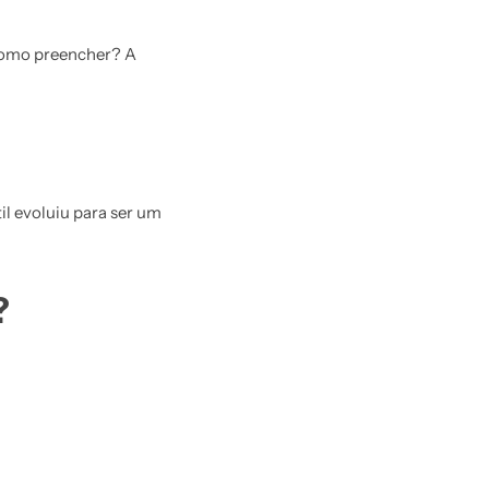
 como preencher? A
il evoluiu para ser um
?