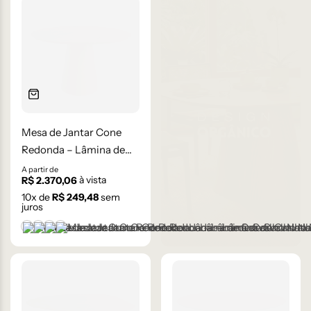
Mesa de Jantar Cone
Redonda – Lâmina de
Carvalho Natural
A partir de
à vista
R$
2.370,06
10
x de
R$
249,48
sem
juros
Castanho
Champanhe
Ébano
Natural