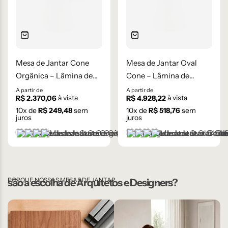
Mesa de Jantar Cone
Mesa de Jantar Oval
Orgânica – Lâmina de
Cone – Lâmina de
Carvalho Natural
Carvalho Natural
A partir de
A partir de
à vista
à vista
R$
2.370,06
R$
4.928,22
10
x de
R$
249,48
sem
10
x de
R$
518,76
sem
juros
juros
Castanho
Champanhe
Ébano
Natural
Castanho
Champanhe
Ébano
Natural
PORQUE NOSSAS MESAS DE JANTAR
são a escolha de Arquitetos e Designers?