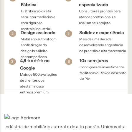
Fábrica
especializado
Distribuição direta
Consultores prontos para
sem intermediários e
atender profissionais e
com rigoroso
analisar seu projeto.
controle industrial.
Design assinado
Solidez e experiência
2
5
Mobiliário autoral com
Mais de uma década
a sofisticação do
desenvolvendo engenharia
design brasileiro
de precisão e alta marcenaria.
contemporâneo.
4,9 ⭐⭐⭐⭐⭐ no
10x sem juros
3
6
Condições de investimento
Google
facilitadas ou 5% de desconto
Mais de 500 avaliações
via Pix.
de clientes que
atestam nossa
entrega premium.
Indústria de mobiliário autoral e de alto padrão. Unimos alta