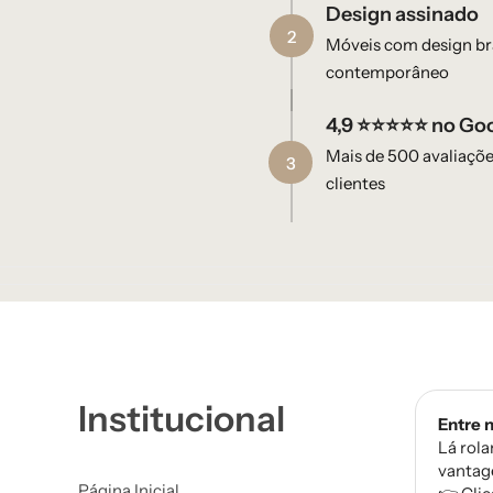
Design assinado​
2
Móveis com design bra
contemporâneo
4,9 ⭐⭐⭐⭐⭐ no Go
Mais de 500 avaliaçõ
3
clientes
Institucional
Entre 
Lá rola
vantag
Página Inicial