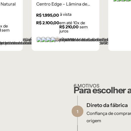
Castan
Cham
Cin
 Natural
Centro Edge – Lâmina de
Carvalho Natural
à vista
R$
1.995,00
R$
2.100,00
em até
10
x de
x de
R$
210,00
sem
1
sem
juros
+2 cores
Castanho
Champanhe
Cinza Grafite Metalizado
Ébano
Lâmina Frapê
Metalizado
6 MOTIVOS
Para escolher 
Direto da fábrica
1
Confiança de comprar
origem​