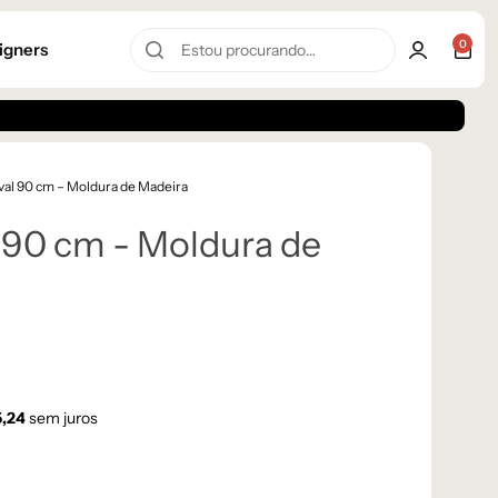
0
igners
val 90 cm – Moldura de Madeira
 90 cm - Moldura de
,24
sem juros