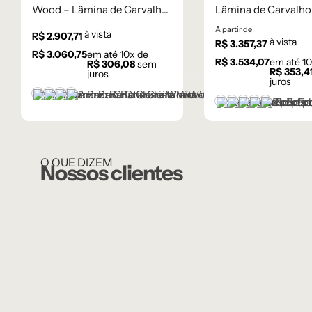
Wood – Lâmina de Carvalho
Lâmina de Carvalho
Natural
A partir de
à vista
R$
2.907,71
à vista
R$
3.357,37
R$
3.060,75
em até
10
x de
R$
3.534,07
em até
10
R$
306,08
sem
R$
353,4
juros
juros
Castanho
Champanhe
Cinza Grafite Metalizado
Ébano
Castanho
Champanhe
Cinza Grafite 
Ébano
Natural
O QUE DIZEM
Nossos clientes