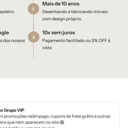
Mais de 10 anos
5
sileiro
Desenhando e fabricando móveis
com design próprio.
ogle
10x sem juros
6
es dos nossos
Pagamento facilitado ou 5% OFF à
vista
no Grupo VIP
m promoções relâmpago, cupons de frete grátis e outras
ens que nem aparecem no site 😱