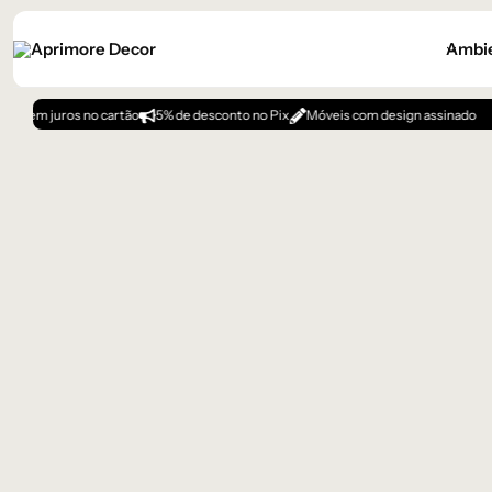
Ambi
os no cartão
5% de desconto no Pix
Móveis com design assinado