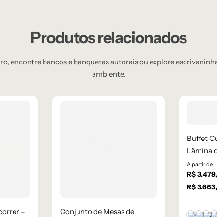
Produtos relacionados
, encontre bancos e banquetas autorais ou explore escrivaninhas
ambiente.
Buffet C
Lâmina d
A partir de
R$
3.479
R$
3.663
correr –
Conjunto de Mesas de