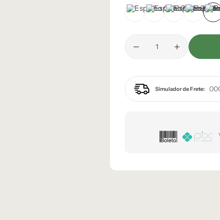
Castanho
Champanhe
Dourado
Grafite
P
Simulador de Frete: