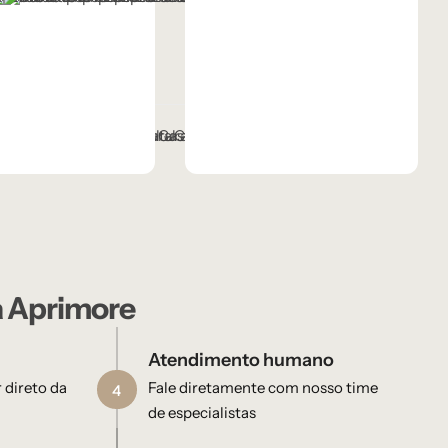
ho
panhe
za Grafite Metalizado
Ébano
Lâmina Off-White
a Aprimore
Atendimento humano
 direto da
Fale diretamente com nosso time
4
de especialistas