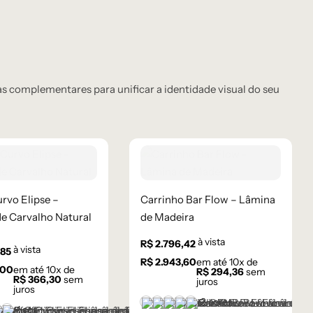
 complementares para unificar a identidade visual do seu
urvo Elipse –
Carrinho Bar Flow – Lâmina
e Carvalho Natural
de Madeira
à vista
R$
2.796,42
à vista
,85
R$
2.943,60
em até
10
x de
,00
em até
10
x de
R$
294,36
sem
R$
366,30
sem
juros
juros
+2 cores
Castanho
Champanhe
Cinza Grafite Metalizado
Ébano
Frapê
+1 cor