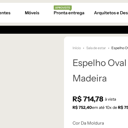
APROVEITE
entes
Móveis
Pronta entrega
Arquitetos e Des
Início
Sala de estar
Espelho O
Espelho Oval
Madeira
R$
714,78
à vista
R$
752,40
em até
10
x de
R$
75
Cor Da Moldura