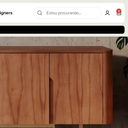
0
igners