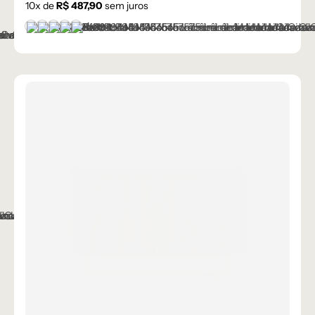
10
x de
R$
487,90
sem juros
+1 cor
Castanho
Champanhe
Cinza Grafite Metalizado
Ébano
Lâmina Off-White