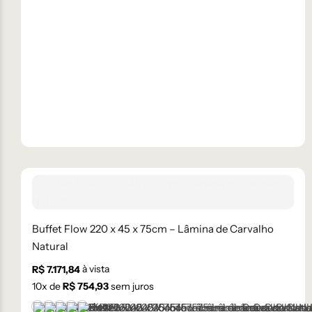
Buffet Flow 220 x 45 x 75cm – Lâmina de Carvalho
Natural
à vista
R$
7.171,84
10
x de
R$
754,93
sem juros
+1 cor
Castanho
Champanhe
Cinza Grafite Metalizado
Ébano
Lâmina Off-White