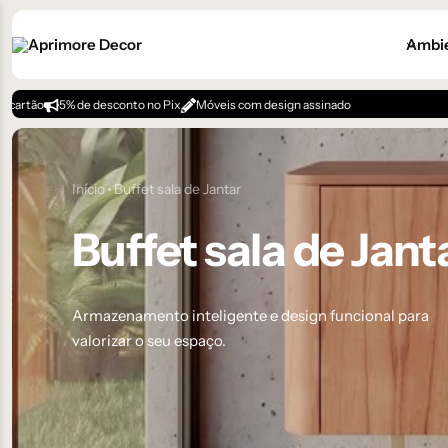
Ambi
e desconto no Pix
Móveis com design assinado
Início
Buffet sala de Jantar
Buffet sala de Jant
Armazenamento inteligente e design funcional para
valorizar o seu espaço.