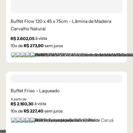
Buffet Flow 120 x 45 x 75cm – Lâmina de Madeira
Carvalho Natural
à vista
R$
2.602,05
10
x de
R$
273,90
sem juros
+1 cor
Castanho
Champanhe
Cinza Grafite Metalizado
Ébano
Lâmina Off-White
Buffet Friso – Laqueado
A partir de
à vista
R$
2.160,30
10
x de
R$
227,40
sem juros
Branco
Cinza Médio
Frapê
Preto
Verde Caruá