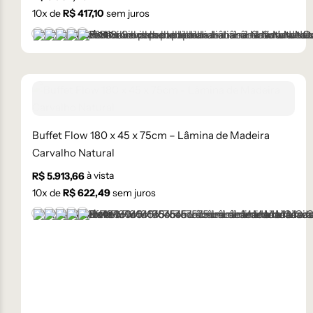
10
x de
R$
417,10
sem juros
+1 cor
Castanho
Champanhe
Cinza Grafite Metalizado
Ébano
Lâmina Off-White
Buffet Flow 180 x 45 x 75cm – Lâmina de Madeira
Carvalho Natural
à vista
R$
5.913,66
10
x de
R$
622,49
sem juros
+1 cor
Castanho
Champanhe
Cinza Grafite Metalizado
Ébano
Lâmina Off-White