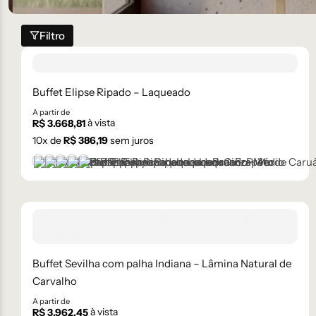
Filtro
Buffet Elipse Ripado – Laqueado
A partir de
à vista
R$
3.668,81
10
x de
R$
386,19
sem juros
Branco
Cinza Médio
Frapê
Preto
Verde Caruá
Buffet Sevilha com palha Indiana – Lâmina Natural de
Carvalho
A partir de
à vista
R$
3.962,45