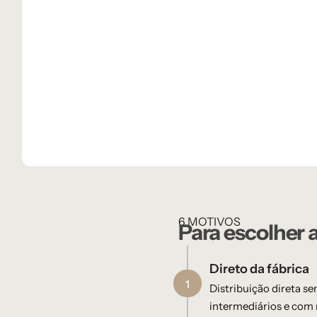
6 MOTIVOS
Para escolher 
Direto da fábrica
1
Distribuição direta s
intermediários e com 