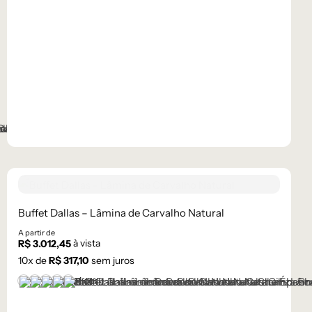
Buffet Dallas – Lâmina de Carvalho Natural
A partir de
à vista
R$
3.012,45
10
x de
R$
317,10
sem juros
+1 cor
Castanho
Champanhe
Cinza Grafite Metalizado
Ébano
Lâmina Off-White