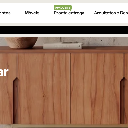
APROVEITE
entes
Móveis
Pronta entrega
Arquitetos e Des
ar