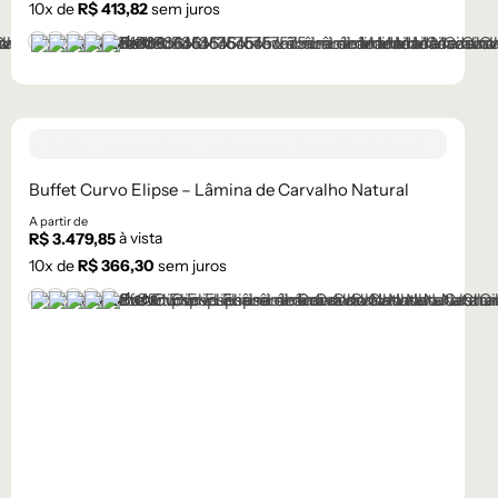
10
x de
R$
413,82
sem juros
+1 cor
Castanho
Champanhe
Cinza Grafite Metalizado
Ébano
Lâmina Off-White
Buffet Curvo Elipse – Lâmina de Carvalho Natural
A partir de
à vista
R$
3.479,85
10
x de
R$
366,30
sem juros
+1 cor
Castanho
Champanhe
Cinza Grafite Metalizado
Ébano
Lâmina Off-White