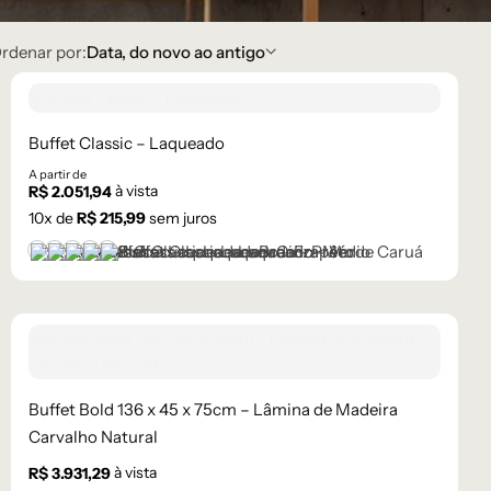
rdenar por:
Data, do novo ao antigo
Buffet Classic – Laqueado
A partir de
à vista
R$
2.051,94
10
x de
R$
215,99
sem juros
Branco
Cinza Médio
Frapê
Preto
Verde Caruá
Buffet Bold 136 x 45 x 75cm – Lâmina de Madeira
Carvalho Natural
à vista
R$
3.931,29