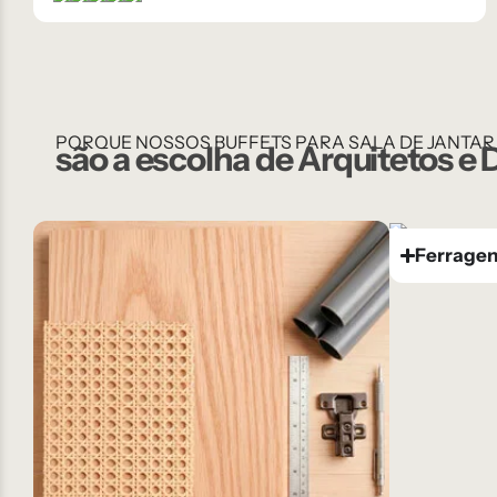
PORQUE NOSSOS BUFFETS PARA SALA DE JANTAR
são a escolha de Arquitetos e
Ferragen