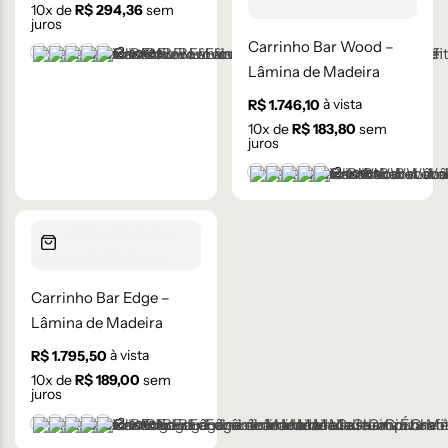
10
x de
R$
294,36
sem
juros
Carrinho Bar Wood –
+2 cores
Castanho
Champanhe
Cinza Grafite Metalizado
Ébano
Frapê
Lâmina de Madeira
à vista
R$
1.746,10
10
x de
R$
183,80
sem
juros
+2 cores
Castanho
Champanhe
Cinza Grafite Metaliza
Ébano
Frapê
Carrinho Bar Edge –
Lâmina de Madeira
à vista
R$
1.795,50
10
x de
R$
189,00
sem
juros
+3 cores
Castanho
Champanhe
Cinza Grafite Metalizado
Cinza Médio
Ébano