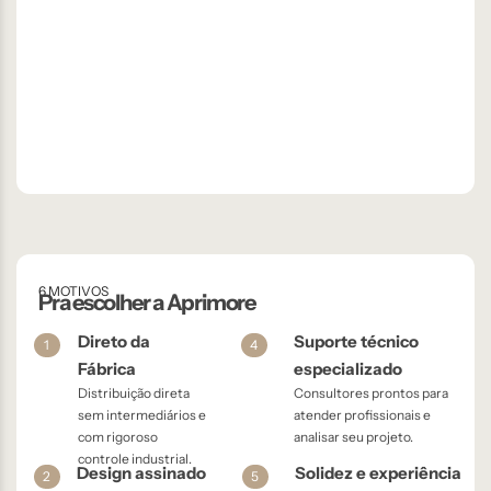
6 MOTIVOS
Pra escolher a Aprimore
Direto da
Suporte técnico
1
4
Fábrica
especializado
Distribuição direta
Consultores prontos para
sem intermediários e
atender profissionais e
com rigoroso
analisar seu projeto.
controle industrial.
Design assinado
Solidez e experiência
2
5