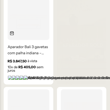
Aparador Bali 3 gavetas
com palha indiana –
Lâmina de Carvalho
à vista
R$
3.847,50
Natural
10
x de
R$
405,00
sem
juros
+1 cor
Castanho
Champanhe
Cinza Grafite Metalizado
Ébano
Lâmina Off-White