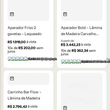
Aparador Friso 2
Aparador Bold – Lâmina
gavetas – Laqueado
de Madeira Carvalho
Natural
A partir de
à vista
R$
1.919,00
à vista
R$
3.442,23
10
x de
R$
202,00
sem
10
x de
R$
362,34
sem
juros
juros
+1 cor
Branco
Cinza Médio
Frapê
Mocha Mousse
Preto
+1 cor
Castanho
Champanhe
Cinza Grafite Metaliza
Ébano
Lâmina Off-White
Carrinho Bar Flow –
Lâmina de Madeira
à vista
R$
2.796,42