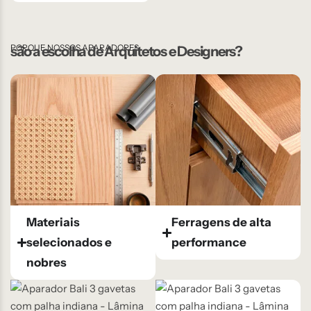
PORQUE NOSSOS APARADORES
são a escolha de Arquitetos e Designers?
Materiais
Ferragens de alta
selecionados e
performance
nobres