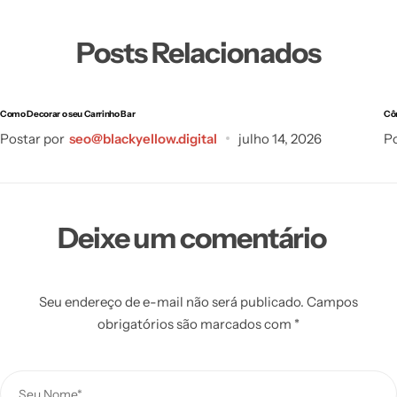
Posts Relacionados
Como Decorar o seu Carrinho Bar
Cô
Postar por
seo@blackyellow.digital
julho 14, 2026
Po
Deixe um comentário
Seu endereço de e-mail não será publicado.
Campos
obrigatórios são marcados com
*