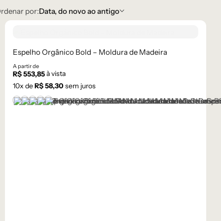
rdenar por:
Data, do novo ao antigo
Espelho Orgânico Bold – Moldura de Madeira
A partir de
à vista
R$
553,85
10
x de
R$
58,30
sem juros
Castanho
Champanhe
Dourado
Grafite
Preto