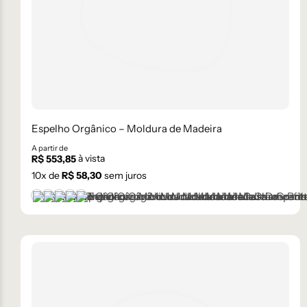
Espelho Orgânico – Moldura de Madeira
A partir de
à vista
R$
553,85
10
x de
R$
58,30
sem juros
Castanho
Champanhe
Dourado
Grafite
Preto