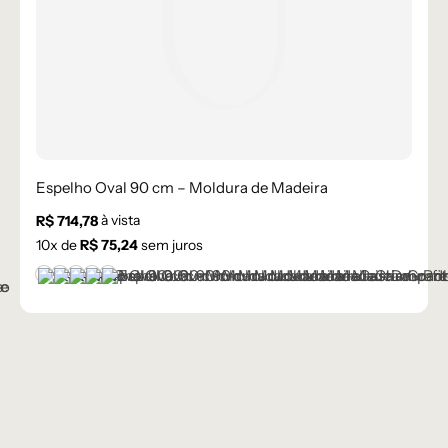
Espelho Oval 90 cm – Moldura de Madeira
à vista
R$
714,78
10
x de
R$
75,24
sem juros
Castanho
Champanhe
Dourado
Grafite
Preto