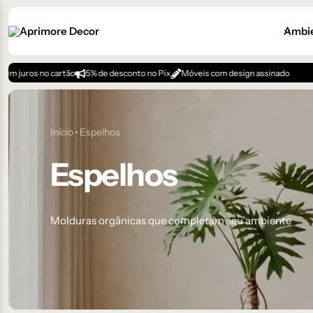
Ambi
rtão
5% de desconto no Pix
Móveis com design assinado
Início
Espelhos
Espelhos
Molduras orgânicas que completam seu ambiente