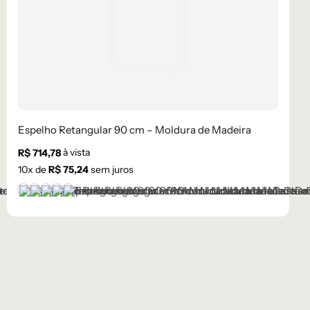
Espelho Retangular 90 cm – Moldura de Madeira
à vista
R$
714,78
10
x de
R$
75,24
sem juros
Castanho
Champanhe
Dourado
Grafite
Preto