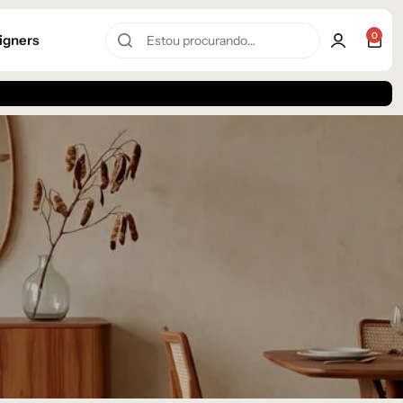
0
igners