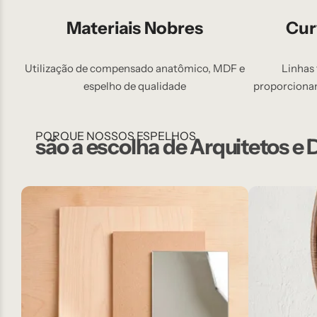
Materiais Nobres
Cur
Utilização de compensado anatômico, MDF e
Linhas 
espelho de qualidade
proporciona
PORQUE NOSSOS ESPELHOS
são a escolha de Arquitetos e