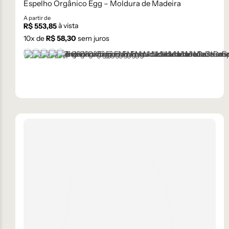
Espelho Orgânico Egg – Moldura de Madeira
A partir de
à vista
R$
553,85
10
x de
R$
58,30
sem juros
Castanho
Champanhe
Dourado
Grafite
Preto