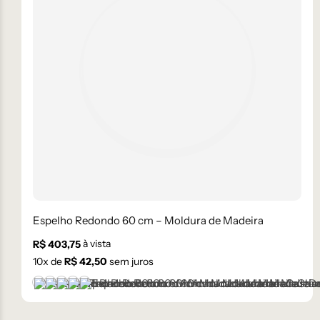
Espelho Redondo 60 cm – Moldura de Madeira
à vista
R$
403,75
10
x de
R$
42,50
sem juros
Castanho
Champanhe
Dourado
Grafite
Preto