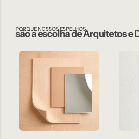
PORQUE NOSSOS ESPELHOS
são a escolha de Arquitetos e