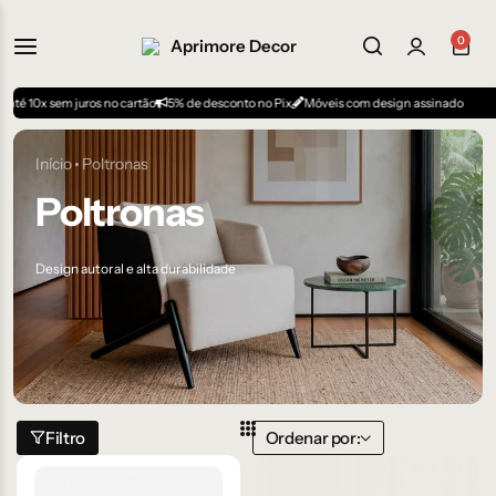
0
m juros no cartão
5% de desconto no Pix
Móveis com design assinado
Início
Poltronas
Poltronas
Design autoral e alta durabilidade
Filtro
Ordenar por: