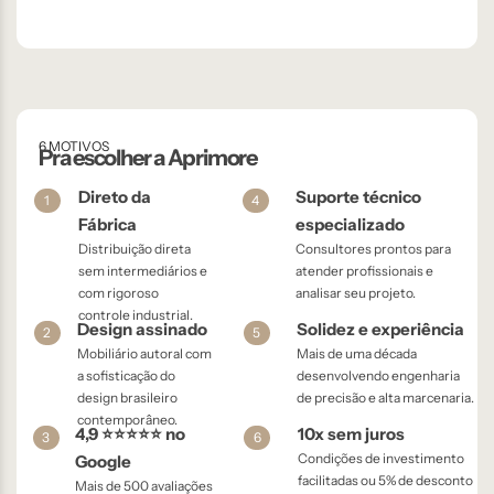
6 MOTIVOS
Pra escolher a Aprimore
Direto da
Suporte técnico
1
4
Fábrica
especializado
Distribuição direta
Consultores prontos para
sem intermediários e
atender profissionais e
com rigoroso
analisar seu projeto.
controle industrial.
Design assinado
Solidez e experiência
2
5
Mobiliário autoral com
Mais de uma década
a sofisticação do
desenvolvendo engenharia
design brasileiro
de precisão e alta marcenaria.
contemporâneo.
4,9 ⭐⭐⭐⭐⭐ no
10x sem juros
3
6
Condições de investimento
Google
facilitadas ou 5% de desconto
Mais de 500 avaliações