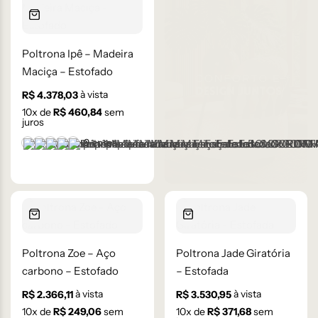
Poltrona Ipê – Madeira
Maciça – Estofado
à vista
R$
4.378,03
10
x de
R$
460,84
sem
juros
+9 cores
BOUCLE OFF-WHITE 108 – D
CORINO MARROM CLARO 105 – C
CORINO MARROM ESCURO 106 – C
CORINO PRETO 93 – C
LINHO AVELUDADO CINZA CLARO - 59-B
Poltrona Zoe – Aço
Poltrona Jade Giratória
carbono – Estofado
– Estofada
à vista
à vista
R$
2.366,11
R$
3.530,95
10
x de
R$
249,06
sem
10
x de
R$
371,68
sem