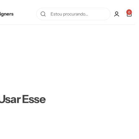
0
igners
Usar Esse