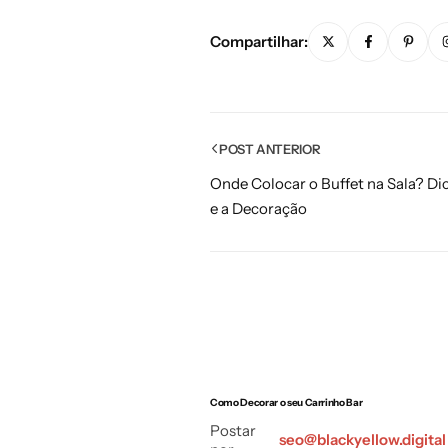
Compartilhar:
POST ANTERIOR
Onde Colocar o Buffet na Sala? Dic
e a Decoração
Como Decorar o seu Carrinho Bar
Postar
seo@blackyellow.digital