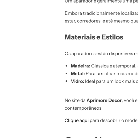
Um aparador é geralmente uma peç
Embora tradicionalmente localizad
estar, corredores, e até mesmo qua
Materiais e Estilos
Os aparadores estão disponíveis e
Madeira:
Clássica e atemporal, 
Metal:
Para um olhar mais moder
Vidro:
Ideal para um look mais 
No site da
Aprimore Decor
, você 
contemporâneos.
Clique aqui
para descobrir o model