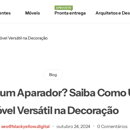
APROVEITE
entes
Móveis
Pronta entrega
Arquitetos e Des
vel Versátil na Decoração
Blog
 é um Aparador? Saiba Como 
vel Versátil na Decoração
seo@blackyellow.digital
outubro 24, 2024
0 Comentários