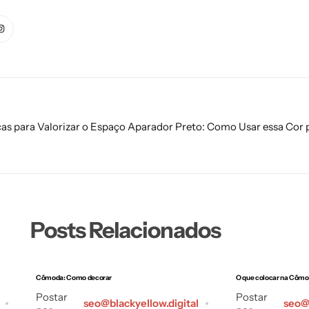
as para Valorizar o Espaço
Aparador Preto: Como Usar essa Cor p
Posts Relacionados
Cômoda: Como decorar
O que colocar na Cômo
Postar
Postar
seo@blackyellow.digital
seo@b