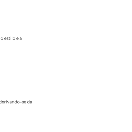
 estilo e a
 derivando-se da