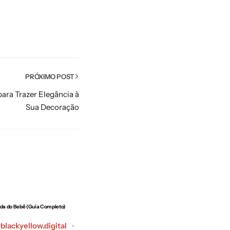
PRÓXIMO POST
ara Trazer Elegância à
Sua Decoração
da do Bebê (Guia Completo)
Onde Colocar a Escrivaninha no Quarto
Postar
lackyellow.digital
seo@blackyellow.digital