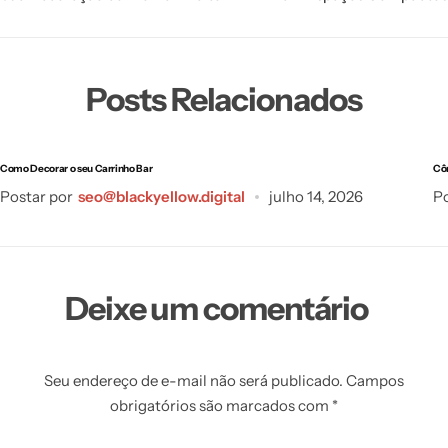
Posts Relacionados
Como Decorar o seu Carrinho Bar
Cô
Postar por
seo@blackyellow.digital
julho 14, 2026
Po
Deixe um comentário
Seu endereço de e-mail não será publicado.
Campos
obrigatórios são marcados com
*