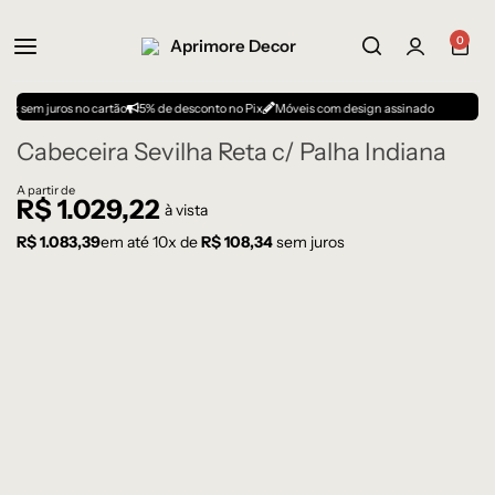
0
m juros no cartão
5% de desconto no Pix
Móveis com design assinado
Cabeceira Sevilha Reta c/ Palha Indiana
A partir de
R$
1.029,22
à vista
R$
1.083,39
em até
10
x de
R$
108,34
sem juros