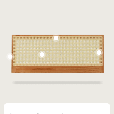
Bucha e
parafuso
Personalizaçã
o sob
Lâmina de
Demanda
Carvalho Natural
Palha Indiana