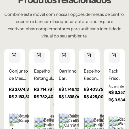
Combine este móvel com nossas opções de mesas de centro,
encontre bancos e banquetas autorais ou explore
escrivaninhas complementares para unificar a identidade
visual do seu ambiente.
Conjunto
Espelho
Carrinho
Espelho
Rack
de Mesas
Retangular
Bar
Redondo
Friso
de
90 cm –
Wood –
60 cm –
porta de
A partir de
à vista
à vista
à vista
à vista
R$
2.074,33
R$
714,78
R$
1.746,10
R$
403,75
Centro
Moldura
Lâmina
Moldura
correr –
R$
3.357,3
R$
2.183,50
em até
R$
752,40
em até
R$
1.838,00
em até
R$
425,00
em até
Oval c/
de Madeira
de
de
Lâmina
R$
3.534,0
10
x de
10
x de
10
x de
10
x de
R$
218,35
R$
75,24
R$
183,80
R$
42,50
Palha
Madeira
Madeira
de
sem juros
sem
sem juros
sem
juros
juros
Indiana
Carvalho
Castanho
Champanhe
Castanho
Champanhe
Castanh
Champ
Castanho
Champanhe
Castanho
Champanhe
Natural
Cinza Grafite Metalizado
Ébano
Cinza Grafite Metalizado
Ébano
Cinza Gra
Ébano
Dourado
Grafite
Dourado
Grafite
Lâmina Frapê
Frapê