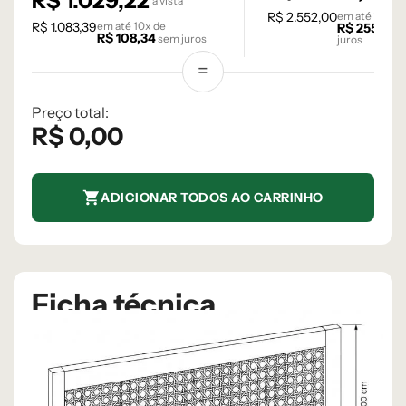
R$
1.029,22
à vista
R$
2.552,00
em até
10
x d
R$
1.083,39
em até
10
x de
R$
255,20
R$
108,34
sem juros
juros
Preço total:
R$
0,00
ADICIONAR TODOS AO CARRINHO
Ficha técnica