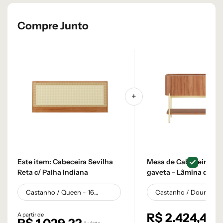
Compre Junto
Este item:
Cabeceira Sevilha
Mesa de Cabeceira Bol
Reta c/ Palha Indiana
gaveta - Lâmina de
Madeira Carvalho
R$
2.424,40
A partir de
à 