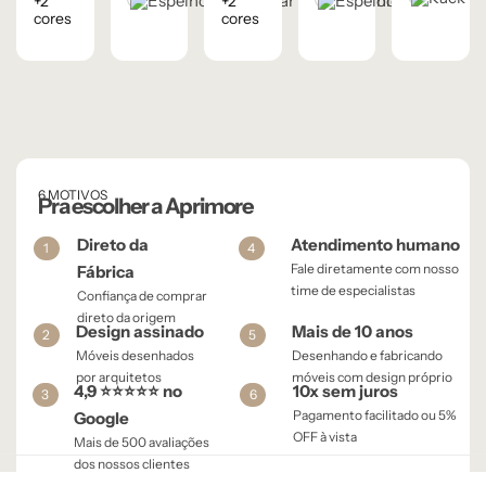
+2
+2
Natural
Preto
Preto
cores
cores
6 MOTIVOS
Pra escolher a Aprimore
Direto da
Atendimento humano
1
4
Fale diretamente com nosso
Fábrica
time de especialistas
Confiança de comprar
direto da origem
Design assinado
Mais de 10 anos
2
5
Móveis desenhados
Desenhando e fabricando
por arquitetos
móveis com design próprio
4,9 ⭐⭐⭐⭐⭐ no
10x sem juros
3
6
Pagamento facilitado ou 5%
Google
OFF à vista​
Mais de 500 avaliações
dos nossos clientes