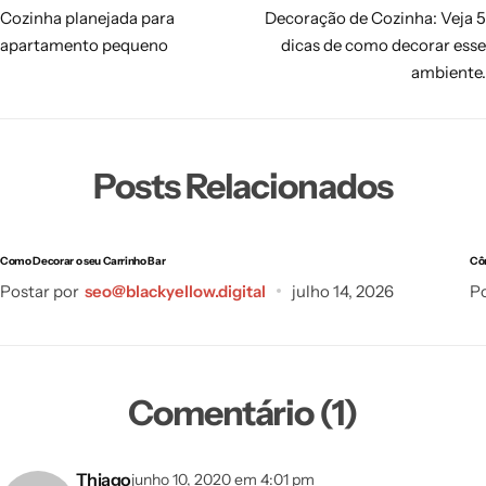
Cozinha planejada para
Decoração de Cozinha: Veja 5
apartamento pequeno
dicas de como decorar esse
ambiente.
Posts Relacionados
Como Decorar o seu Carrinho Bar
Cô
Postar por
seo@blackyellow.digital
julho 14, 2026
Po
Comentário (1)
Thiago
junho 10, 2020 em 4:01 pm