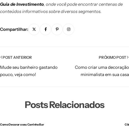
Guia de Investimento
, onde você pode encontrar centenas de
conteúdos informativos sobre diversos segmentos.
Compartilhar:
POST ANTERIOR
PRÓXIMO POST
Mude seu banheiro gastando
Como criar uma decoração
pouco, veja como!
minimalista em sua casa
Posts Relacionados
Como Decorar o seu Carrinho Bar
Cô