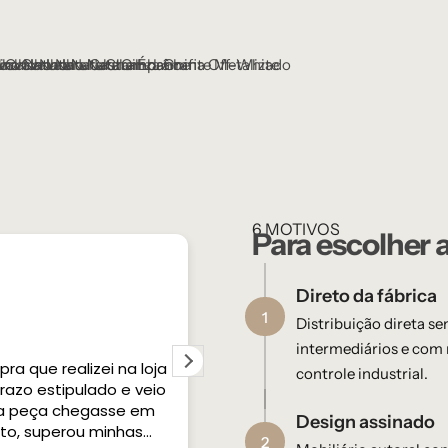
6 MOTIVOS
Para escolher 
Direto da fábrica
1
Distribuição direta s
intermediários e com 
a que realizei na loja
As mesas de cabeceira conse
controle industrial.
razo estipulado e veio
para o quarto.elegância 
a peça chegasse em
aconchego. O
Design assinado​
to, superou minhas
2