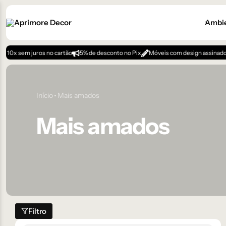
Ambi
 sem juros no cartão
5% de desconto no Pix
Móveis com design assinado
Início
Mais amados
Mais amados
Filtro