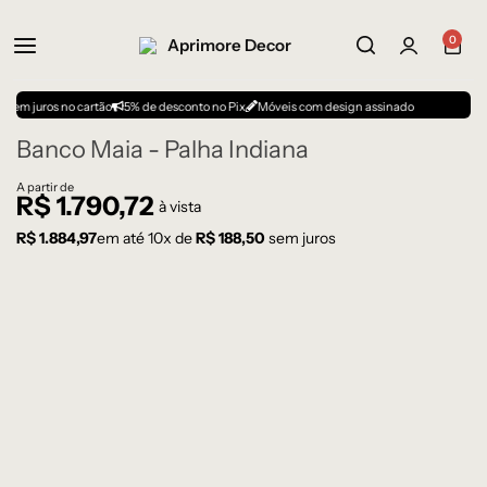
0
ros no cartão
5% de desconto no Pix
Móveis com design assinado
Banco Maia - Palha Indiana
A partir de
R$
1.790,72
à vista
R$
1.884,97
em até
10
x de
R$
188,50
sem juros