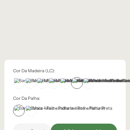
Cor Da Madeira (LC):
Castanho
Castanho Médio
Laca Branco
Laca Cinza
Laca Preta
Mel
Natural
Cor Da Palha:
Palha Natural
Palha Preta