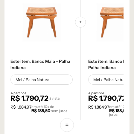
Este item:
Banco Maia - Palha
Este item:
Banco Maia 
Indiana
Palha Indiana
A partir de
A partir de
R$
1.790,72
R$
1.790,72
à vista
à vi
R$
1.884,97
em até
10
x de
R$
1.884,97
em até
10
x de
R$
188,50
R$
188,50
sem juros
se
juros