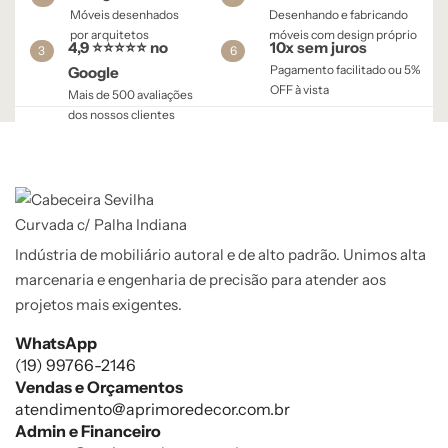
Móveis desenhados
Desenhando e fabricando
por arquitetos
móveis com design próprio
4,9 ⭐⭐⭐⭐⭐ no
10x sem juros
3
6
Pagamento facilitado ou 5%
Google
OFF à vista​
Mais de 500 avaliações
dos nossos clientes
Indústria de mobiliário autoral e de alto padrão. Unimos alta
marcenaria e engenharia de precisão para atender aos
projetos mais exigentes.
WhatsApp
(19) 99766-2146
Vendas e Orçamentos
atendimento@aprimoredecor.com.br
Admin e Financeiro