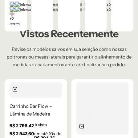
Castanho
Champanhe
Natural
Cinza Grafite Metalizado
Ébano
Lâmina Frapê
+2
cores
Vistos Recentemente
Revise os modelos salvos em sua seleção como nossas
poltronas ou mesas laterais para garantir o alinhamento de
medidas e acabamentos antes de finalizar seu pedido.
Carrinho Bar Flow –
Lâmina de Madeira
à vista
R$
2.796,42
R$
2.943,60
em até
10
x de