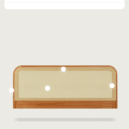
Bucha e
parafuso
Personalizaçã
o sob
Lâmina de
Demanda
Carvalho Natural
Palha Indiana