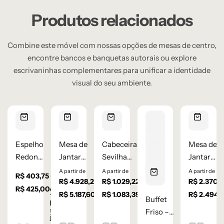
Produtos relacionados
Combine este móvel com nossas opções de mesas de centro,
encontre bancos e banquetas autorais ou explore
escrivaninhas complementares para unificar a identidade
visual do seu ambiente.
Espelho
Mesa de
Cabeceira
Mesa de
Redondo
Jantar
Sevilha
Jantar
60 cm –
Oval
Reta c/
Cone
A partir de
A partir de
A partir de
à vista
R$
403,75
à vista
à vista
Moldura
Cone –
R$
4.928,22
Palha
R$
1.029,22
Orgânica
R$
2.370,
R$
425,00
em até
de
Lâmina
Indiana
– Lâmina
R$
5.187,60
em até
R$
1.083,39
em até
R$
2.494,
10
x de
Buffet
10
x de
10
x de
R$
42,50
Madeira
de
de
R$
518,76
R$
108,34
sem
Friso –
sem juros
sem juros
juros
Carvalho
Carvalho