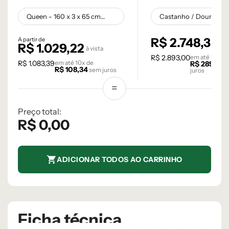
Carvalho Natural
R$
2.748,35
A partir de
à v
R$
1.029,22
à vista
R$
2.893,00
em até
10
x d
R$
1.083,39
em até
10
x de
R$
289,30
R$
108,34
sem juros
juros
Preço total:
R$
0,00
ADICIONAR TODOS AO CARRINHO
Ficha técnica