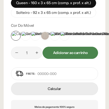
Queen - 160 x 3 x 65 cm (comp. x prof. x alt.)
Solteiro - 92 x 3 x 65 cm (comp. x prof. x alt.)
Cor Do Móvel
Castanho
Champanhe
Ébano
Lâmina Frapê
Lâmina Off-White
Natural
Adicionar ao carrinho
Calcular
Meios de pagamento 100% seguro