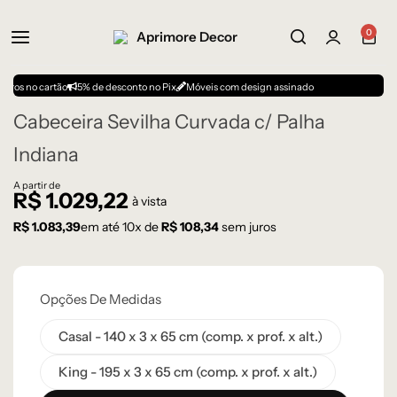
0
o cartão
5% de desconto no Pix
Móveis com design assinado
Cabeceira Sevilha Curvada c/ Palha
Indiana
A partir de
R$
1.029,22
à vista
R$
1.083,39
em até
10
x de
R$
108,34
sem juros
Opções De Medidas
Casal - 140 x 3 x 65 cm (comp. x prof. x alt.)
King - 195 x 3 x 65 cm (comp. x prof. x alt.)