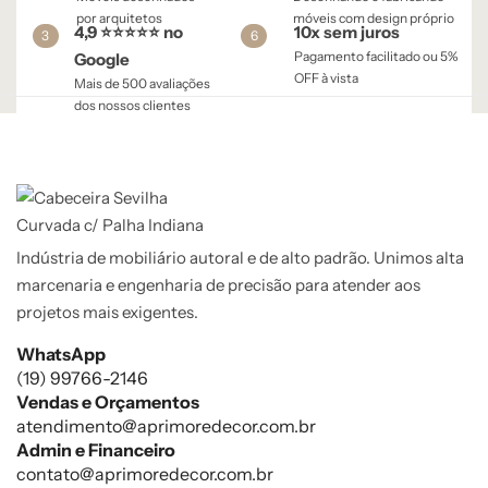
por arquitetos
móveis com design próprio
4,9 ⭐⭐⭐⭐⭐ no
10x sem juros
3
6
Pagamento facilitado ou 5%
Google
OFF à vista​
Mais de 500 avaliações
dos nossos clientes
Indústria de mobiliário autoral e de alto padrão. Unimos alta
marcenaria e engenharia de precisão para atender aos
projetos mais exigentes.
WhatsApp
(19) 99766-2146
Vendas e Orçamentos
atendimento@aprimoredecor.com.br
Admin e Financeiro
contato@aprimoredecor.com.br