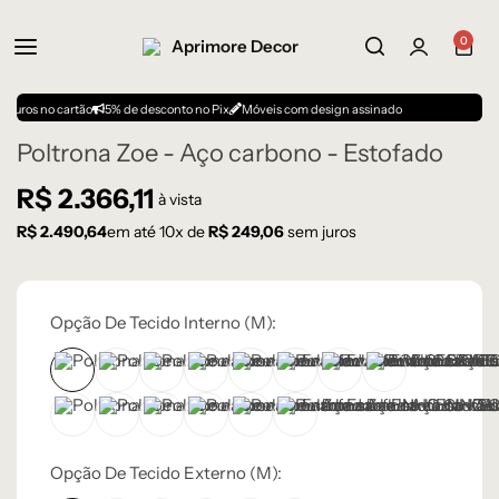
0
o cartão
5% de desconto no Pix
Móveis com design assinado
Poltrona Zoe - Aço carbono - Estofado
R$
2.366,11
à vista
R$
2.490,64
em até
10
x de
R$
249,06
sem juros
Opção De Tecido Interno (m):
BOUCLE OFF-WHITE 108 – D
CORINO MARROM CLARO 105 – C
CORINO MARROM ESCURO 106 – C
CORINO PRETO 93 – C
LINHO AVELUDADO CINZA CLA
LINHO AVELUDADO CINZA
LINHO AVELUDADO 
LINHO CINZA 
LINHO CINZA MESCLA 56 – B
LINHO OFF-WHITE 50 – B
SUEDE AREIA 33 – A
SUEDE BEGE 32 – A
SUEDE CINZA 34 – A
SUEDE TERRACOTA 30 – 
Opção De Tecido Externo (m):