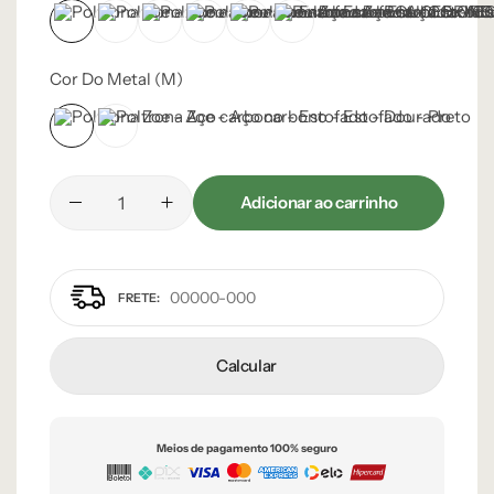
BOUCLE OFF-WHITE 108 – D
CORINO MARROM CLARO 105 – C
CORINO PRETO 93 – C
LINHO AVELUDADO CINZA CLARO - 
LINHO AVELUDADO CINZA ESC
LINHO OFF-WHITE 50 – B
Cor Do Metal (m)
Dourado
Preto
Adicionar ao carrinho
Calcular
Meios de pagamento 100% seguro