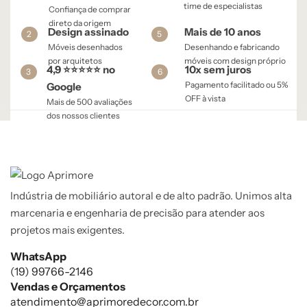
time de especialistas
Confiança de comprar
direto da origem
Design assinado
Mais de 10 anos
2
5
Móveis desenhados
Desenhando e fabricando
por arquitetos
móveis com design próprio
4,9 ⭐⭐⭐⭐⭐ no
10x sem juros
3
6
Pagamento facilitado ou 5%
Google
OFF à vista​
Mais de 500 avaliações
dos nossos clientes
Indústria de mobiliário autoral e de alto padrão. Unimos alta
marcenaria e engenharia de precisão para atender aos
projetos mais exigentes.
WhatsApp
(19) 99766-2146
Vendas e Orçamentos
atendimento@aprimoredecor.com.br