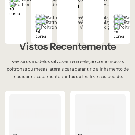
Estofado
Estofado
CORINO MARROM ESCURO 106 – C
CORINO PRETO 93 – C
10
x de
LINHO AVELUDADO CINZA CLARO - 59-B
R$
378,84
+9
sem juros
cores
BOUCLE OFF-WHITE 108 – D
CORINO MARROM CLARO 105 – C
BOUCLE 
CORIN
CORINO MARROM ESCURO 106 – C
CORINO PRETO 93 – C
CORINO 
CORIN
LINHO AVELUDADO CINZA CLARO - 59-B
LINHO A
+9
+9
cores
cores
Vistos Recentemente
Revise os modelos salvos em sua seleção como nossas
poltronas ou mesas laterais para garantir o alinhamento de
medidas e acabamentos antes de finalizar seu pedido.