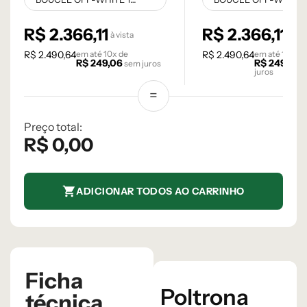
R$
2.366,11
R$
2.366,11
à vista
à vis
R$
2.490,64
em até
10
x de
R$
2.490,64
em até
10
x de
R$
249,06
R$
249,06
sem juros
juros
Preço total:
R$
0,00
ADICIONAR TODOS AO CARRINHO
Ficha
Poltrona
técnica