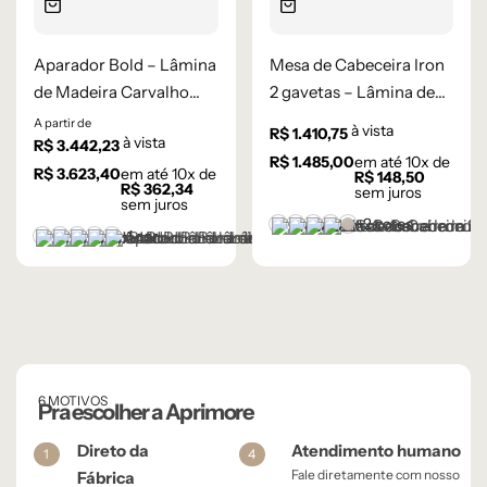
Aparador Bold – Lâmina
Mesa de Cabeceira Iron
de Madeira Carvalho
2 gavetas – Lâmina de
Natural
Madeira Carvalho
A partir de
à vista
R$
1.410,75
à vista
R$
3.442,23
R$
1.485,00
em até
10
x de
R$
3.623,40
em até
10
x de
R$
148,50
R$
362,34
sem juros
sem juros
+2 cores
Castanho
Champanhe
Cinza Grafite Metaliza
Ébano
Lâmina Frapê
+1 cor
Castanho
Champanhe
Cinza Grafite Metalizado
Ébano
Lâmina Off-White
6 MOTIVOS
Pra escolher a Aprimore
Direto da
Atendimento humano
1
4
Fale diretamente com nosso
Fábrica