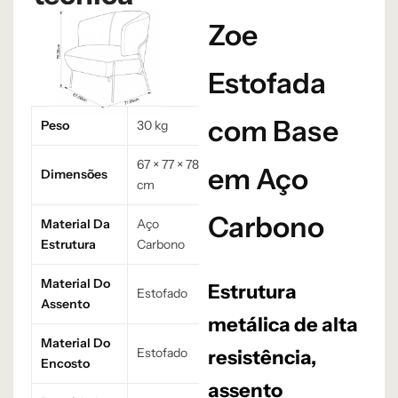
Zoe
Estofada
com Base
Peso
30 kg
67 × 77 × 78
em Aço
Dimensões
cm
Carbono
Material Da
Aço
Estrutura
Carbono
Material Do
Estrutura
Estofado
Assento
metálica de alta
Material Do
Estofado
resistência,
Encosto
assento