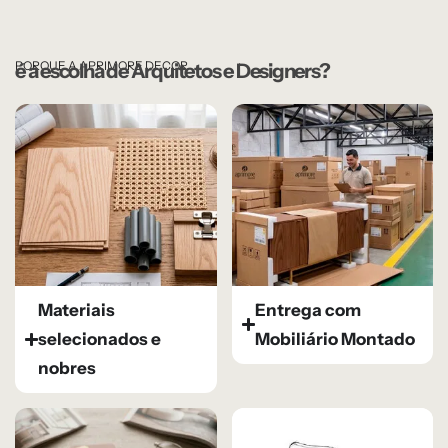
PORQUE A APRIMORE DECOR
é a escolha de Arquitetos e Designers?
Materiais
Entrega com
selecionados e
Mobiliário Montado
nobres