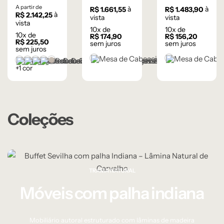
Flow 3
Sevilha 2
Luna
A partir de
à
à
R$
1.661,55
R$
1.483,90
à
R$
2.142,25
gavetas –
gavetas –
Redonda –
vista
vista
vista
10
x de
10
x de
Lâmina de
Castanho e
Branco e
10
x de
R$
174,90
R$
156,20
R$
225,50
Carvalho
Dourado
Dourado
sem juros
sem juros
sem juros
Natural
Castanho
Branco
Castanho
Champanhe
Cinza Grafite Metalizado
Ébano
Lâmina Frapê
+1 cor
Coleções
TRAMA NATURAL
Móveis com palha indiana
Mobiliário autoral estruturado com lâminas de madeira