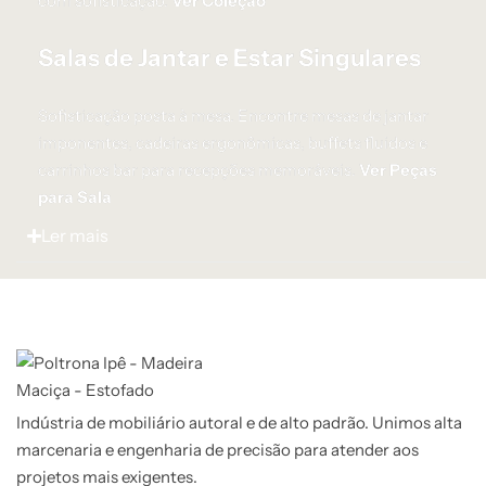
com sofisticação.
Ver Coleção
Salas de Jantar e Estar Singulares
Sofisticação posta à mesa. Encontre mesas de jantar
imponentes, cadeiras ergonômicas, buffets fluidos e
carrinhos bar para recepções memoráveis.
Ver Peças
para Sala
Ler mais
Indústria de mobiliário autoral e de alto padrão. Unimos alta
marcenaria e engenharia de precisão para atender aos
projetos mais exigentes.