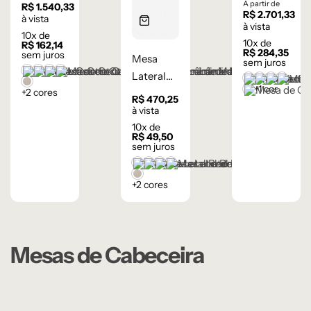
Orgânica
Flow 3
A partir de
R$
1.540,33
R$
2.701,33
– Lâmina
gavetas –
à vista
à vista
10
x de
de
Laqueada
10
x de
R$
162,14
R$
284,35
Madeira
sem juros
Mesa
sem juros
Carvalho
Castanho
Champanhe
Cinza Grafite Metalizado
Ébano
Lateral
Branco
Cinza Méd
Frapê
Mocha
Lâmina Frapê
Natural
+1 cor
+2 cores
Preto
Redonda
R$
470,25
Wood –
à vista
10
x de
Lâmina
R$
49,50
de
sem juros
Carvalho
Castanho
Champanhe
Cinza Grafite Metalizado
Ébano
Lâmina Frapê
Natural
+2 cores
Mesas de Cabeceira