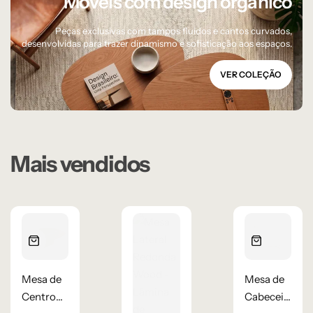
Móveis com design orgânico
Peças exclusivas com tampos fluidos e cantos curvados,
desenvolvidas para trazer dinamismo e sofisticação aos espaços.
VER COLEÇÃO
Mais vendidos
Mesa de
Mesa de
Centro
Cabeceira