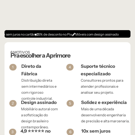
s no cartão
5% de desconto no Pix
Móveis com design assinado
6 MOTIVOS
Pra escolher a Aprimore
Direto da
Suporte técnico
1
4
Fábrica
especializado
Distribuição direta
Consultores prontos para
sem intermediários e
atender profissionais e
com rigoroso
analisar seu projeto.
controle industrial.
Design assinado
Solidez e experiência
2
5
Mobiliário autoral com
Mais de uma década
a sofisticação do
desenvolvendo engenharia
design brasileiro
de precisão e alta marcenaria.
contemporâneo.
4,9 ⭐⭐⭐⭐⭐ no
10x sem juros
3
6