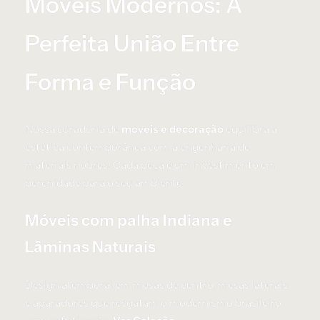
Móveis Modernos: A
Perfeita União Entre
Forma e Função
Nossa curadoria de
moveis e decoração
equilibra a
estética contemporânea com a engenharia de
materiais nobres. Cada peça é um investimento em
perenidade para o seu ambiente.
Móveis com palha Indiana e
Lâminas Naturais
Design atemporal em mesas de centro, mesas laterais
e aparadores que resgatam o modernismo brasileiro