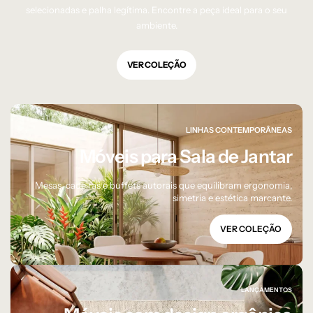
selecionadas e palha legítima. Encontre a peça ideal para o seu
ambiente.
VER COLEÇÃO
LINHAS CONTEMPORÂNEAS
Móveis para Sala de Jantar
Mesas, cadeiras e buffets autorais que equilibram ergonomia,
simetria e estética marcante.
VER COLEÇÃO
LANÇAMENTOS