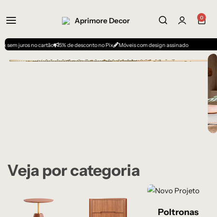
0
 no cartão
5% de desconto no Pix
Móveis com design assinado
Veja por categoria
Poltronas