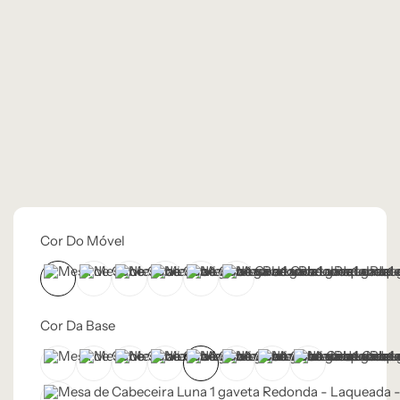
Cor Do Móvel
Branco
Cinza Médio
Frapê
Mocha Mousse
Preto
Verde Caruá
Cor Da Base
Branco
Champanhe
Cinza Grafite Metalizado
Cinza Médio
Dourado
Frapê
Mocha Mousse
Preto