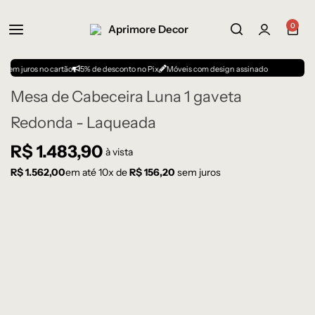
0
os no cartão
5% de desconto no Pix
Móveis com design assinado
Mesa de Cabeceira Luna 1 gaveta
Redonda - Laqueada
R$
1.483,90
à vista
R$
1.562,00
em até
10
x de
R$
156,20
sem juros