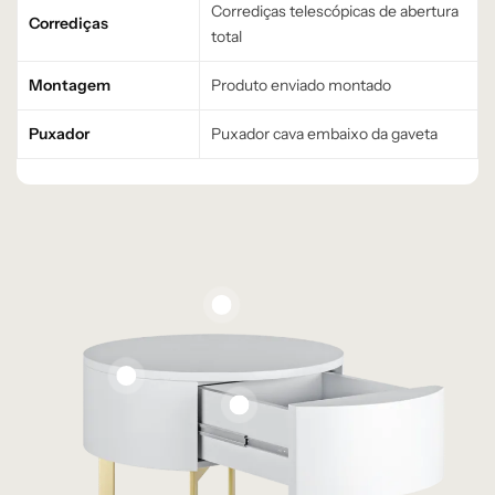
Corrediças telescópicas de abertura
Corrediças
total
Montagem
Produto enviado montado
Puxador
Puxador cava embaixo da gaveta
Personalizaçã
o sob
Demanda
Pintura
Laqueada
Base em Aço
Carbono
Corrediças
Telescópicas