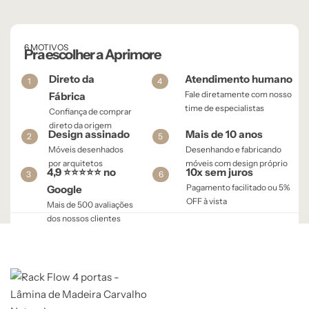
6 MOTIVOS
Pra escolher a Aprimore
Direto da
Atendimento humano
1
4
Fale diretamente com nosso
Fábrica
time de especialistas
Confiança de comprar
direto da origem
Design assinado
Mais de 10 anos
2
5
Móveis desenhados
Desenhando e fabricando
por arquitetos
móveis com design próprio
4,9 ⭐⭐⭐⭐⭐ no
10x sem juros
3
6
Pagamento facilitado ou 5%
Google
OFF à vista​
Mais de 500 avaliações
dos nossos clientes