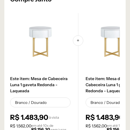
Este item:
Mesa de Cabeceira
Este item:
Mesa de
Luna 1 gaveta Redonda -
Cabeceira Luna 1 gave
Laqueada
Redonda - Laqueada
R$
1.483,90
R$
1.483,90
à vista
à v
R$
1.562,00
em até
10
x de
R$
1.562,00
em até
10
x de
R$
156,20
R$
156,20
sem juros
s