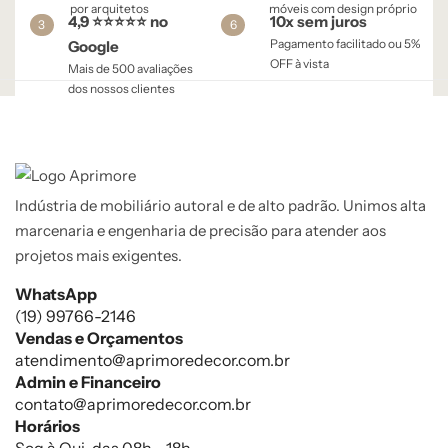
por arquitetos
móveis com design próprio
4,9 ⭐⭐⭐⭐⭐ no
10x sem juros
3
6
Pagamento facilitado ou 5%
Google
OFF à vista​
Mais de 500 avaliações
dos nossos clientes
Indústria de mobiliário autoral e de alto padrão. Unimos alta
marcenaria e engenharia de precisão para atender aos
projetos mais exigentes.
WhatsApp
(19) 99766-2146
Vendas e Orçamentos
atendimento@aprimoredecor.com.br
Admin e Financeiro
contato@aprimoredecor.com.br
Horários
Seg à Qui, das 08h - 18h