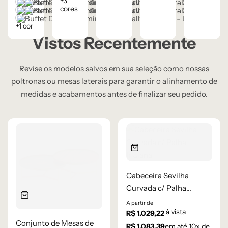
+3
Castanho
Champanhe
cores
Cinza Grafite Metalizado
Ébano
Lâmina Off-White
+1 cor
Vistos Recentemente
Revise os modelos salvos em sua seleção como nossas
poltronas ou mesas laterais para garantir o alinhamento de
medidas e acabamentos antes de finalizar seu pedido.
Cabeceira Sevilha
Curvada c/ Palha
Indiana
A partir de
à vista
R$
1.029,22
Conjunto de Mesas de
R$
1.083,39
em até
10
x de