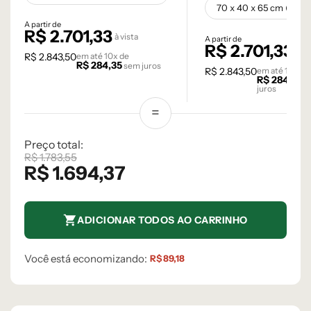
A partir de
R$
2.701,33
à vista
A partir de
R$
2.701,33
à vi
R$
2.843,50
em até
10
x de
R$
284,35
sem juros
R$
2.843,50
em até
10
x de
R$
284,35
s
juros
Preço total:
R$
1.783,55
R$
1.694,37
ADICIONAR TODOS AO CARRINHO
Você está economizando:
R$
89,18