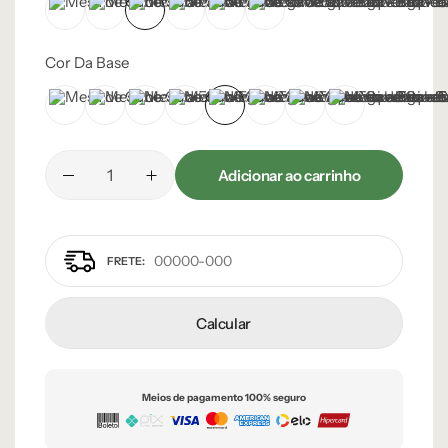
Branco
Cinza Médio
Frapê
Mocha Mousse
Preto
Verde Caruá
Cor Da Base
Branco
Champanhe
Cinza Grafite Metalizado
Cinza Médio
Dourado
Frapê
Preto
Verde Caruá
Adicionar ao carrinho
Calcular
Meios de pagamento 100% seguro