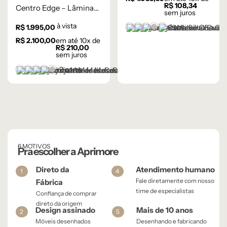
R$
108,34
Centro Edge – Lâmina
sem juros
de Carvalho Natural
à vista
+1 cor
R$
1.995,00
Castanho
Champanhe
Ébano
Lâmina Frapê
Lâmina Off-White
R$
2.100,00
em até
10
x de
R$
210,00
sem juros
+2 cores
Castanho
Champanhe
Cinza Grafite Metalizado
Ébano
Lâmina Frapê
6 MOTIVOS
Pra escolher a Aprimore
Direto da
Atendimento humano
1
4
Fale diretamente com nosso
Fábrica
time de especialistas
Confiança de comprar
direto da origem
Design assinado
Mais de 10 anos
2
5
Móveis desenhados
Desenhando e fabricando