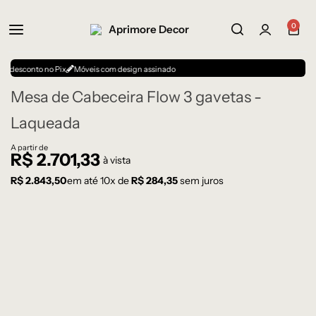
0
to no Pix
Móveis com design assinado
Mesa de Cabeceira Flow 3 gavetas -
Laqueada
A partir de
R$
2.701,33
à vista
R$
2.843,50
em até
10
x de
R$
284,35
sem juros