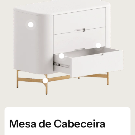
o sob
Pintura
Demanda
Base em Aço
Laqueada
Carbono
Puxador Cava
Corrediças
Telescópicas
Mesa de Cabeceira