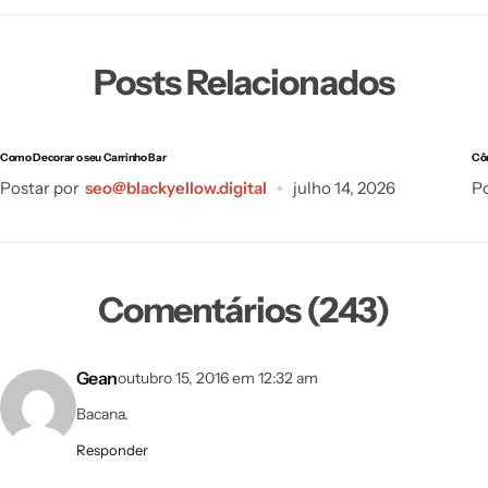
Posts Relacionados
Como Decorar o seu Carrinho Bar
Cô
Postar por
seo@blackyellow.digital
julho 14, 2026
Po
Comentários (243)
Gean
outubro 15, 2016 em 12:32 am
Bacana.
Responder