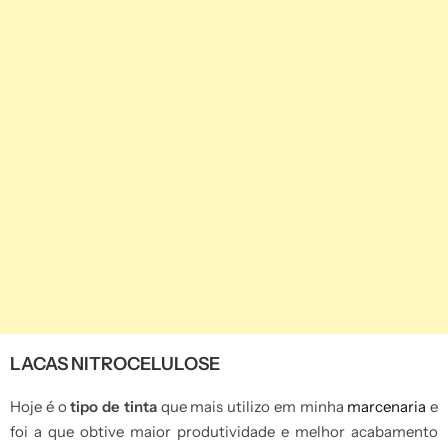
LACAS NITROCELULOSE
Hoje é o
tipo de tinta
que mais utilizo em minha
marcenaria
e
foi a que obtive maior produtividade e melhor acabamento