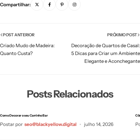
Compartilhar:
POST ANTERIOR
PRÓXIMO POST
Criado Mudo de Madeira:
Decoração de Quartos de Casal:
Quanto Custa?
5 Dicas para Criar um Ambiente
Elegante e Aconchegante
Posts Relacionados
Como Decorar o seu Carrinho Bar
Cô
Postar por
seo@blackyellow.digital
julho 14, 2026
Po