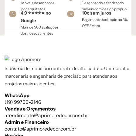
Móveis desenhados
Desenhando e fabricando
por arquitetos
móveis com design próprio
4,9 ⭐⭐⭐⭐⭐ no
10x sem juros
3
6
Pagamento facilitado ou 5%
Google
OFF à vista​
Mais de 500 avaliações
dos nossos clientes
Indústria de mobiliário autoral e de alto padrão. Unimos alta
marcenaria e engenharia de precisão para atender aos
projetos mais exigentes.
WhatsApp
(19) 99766-2146
Vendas e Orçamentos
atendimento@aprimoredecor.com.br
Admin e Financeiro
contato@aprimoredecor.com.br
Horários