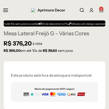
0
m até 10x sem juros no cartão
5% de desconto no Pix
Móveis com design assinado
Mesa Lateral Freijó G - Várias Cores
R$
376,20
à vista
R$
396,00
em até
10
x de
R$
39,60
sem juros
Este produto está fora de estoque e indisponível.
Meios de pagamento 100% seguro