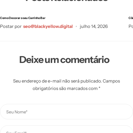
Como Decorar o seu Carrinho Bar
Cô
Postar por
seo@blackyellow.digital
julho 14, 2026
Po
Deixe um comentário
Seu endereço de e-mail não será publicado.
Campos
obrigatórios são marcados com
*