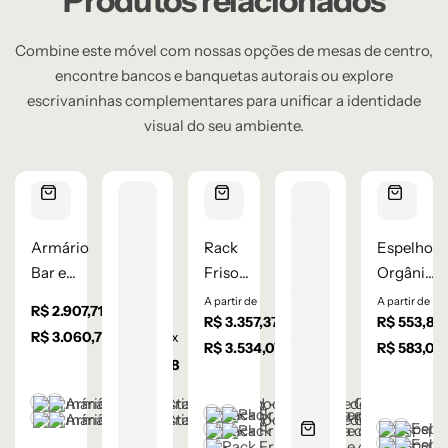
Produtos relacionados
Combine este móvel com nossas opções de mesas de centro,
encontre bancos e banquetas autorais ou explore
escrivaninhas complementares para unificar a identidade
visual do seu ambiente.
Armário
Rack
Espelho
Bar e
Friso
Orgânico
Cristaleira
porta de
Egg –
A partir de
A partir de
à vista
R$
2.907,71
à vista
Wood –
correr –
R$
3.357,37
Moldura
R$
553,85
R$
3.060,75
em até
10
x
Lâmina de
Lâmina
de
R$
3.534,07
em até
R$
583,00
de
10
x de
R$
306,08
Carvalho
de
Madeira
R$
353,41
sem juros
sem juros
Natural
Carvalho
Castanho
Champanhe
Castanho
Champanhe
Natural
Cinza Grafite Metalizado
Ébano
Castanh
Champ
Cinza Grafite Metalizado
Ébano