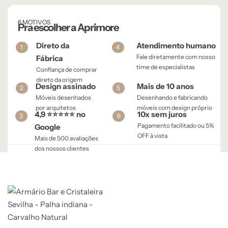
6 MOTIVOS
Pra escolher a Aprimore
Direto da
Atendimento humano
1
4
Fale diretamente com nosso
Fábrica
time de especialistas
Confiança de comprar
direto da origem
Design assinado
Mais de 10 anos
2
5
Móveis desenhados
Desenhando e fabricando
por arquitetos
móveis com design próprio
4,9 ⭐⭐⭐⭐⭐ no
10x sem juros
3
6
Pagamento facilitado ou 5%
Google
OFF à vista​
Mais de 500 avaliações
dos nossos clientes