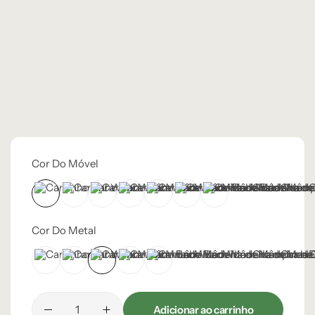
Cor Do Móvel
Castanho
Champanhe
Cinza Grafite Metalizado
Ébano
Frapê
Lâmina Off-White
Natural
Cor Do Metal
Champanhe
Cinza Grafite Metalizado
Dourado
Frapê
Preto
Adicionar ao carrinho