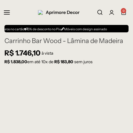
0
o cartão
5% de desconto no Pix
Móveis com design assinado
Carrinho Bar Wood - Lâmina de Madeira
R$
1.746,10
à vista
R$
1.838,00
em até
10
x de
R$
183,80
sem juros