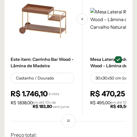
Este item:
Carrinho Bar Wood -
Mesa Lateral Redonda
Lâmina de Madeira
Wood - Lâmina de
Carvalho Natural
R$
1.746,10
R$
470,25
à vista
à vista
R$
1.838,00
em até
10
x de
R$
495,00
em até
10
x de
R$
183,80
R$
49,50
sem juros
sem 
Preço total: