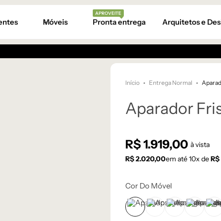
APROVEITE
entes
Móveis
Pronta entrega
Arquitetos e Des
Início
Entrega Normal
Aparad
Aparador Fri
R$
1.919,00
à vista
R$
2.020,00
em até
10
x de
R$
Cor Do Móvel
Branco
Cinza Médio
Frapê
Mocha 
P