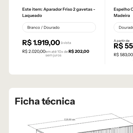
Este item:
Aparador Friso 2 gavetas -
Espelho O
Laqueado
Madeira
R$
1.919,00
A partir de
à vista
R$
55
R$
2.020,00
R$
202,00
em até
10
x de
R$
583,00
sem juros
Ficha técnica