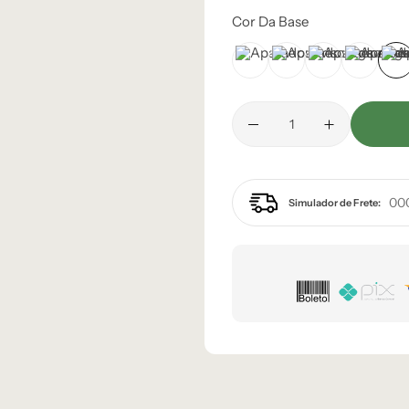
Cor Da Base
Branco
Champanhe
Cinza Grafite
Cinza M
D
Simulador de Frete: