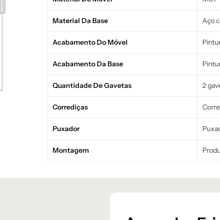
Material Da Base
Aço c
Acabamento Do Móvel
Pintu
Acabamento Da Base
Pintur
Quantidade De Gavetas
2 gav
Corrediças
Corre
Puxador
Puxad
Montagem
Produ