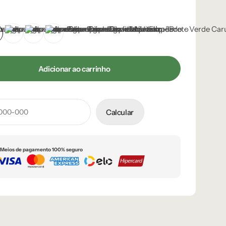
 Metalizado
édio
ourado
Frapê
Preto
Verde Caruá
Adicionar ao carrinho
Calcular
Meios de pagamento 100% seguro