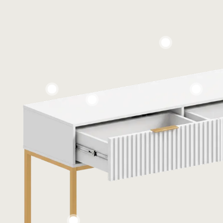
Personalização sob Demand
Corrediças Teles
Base em Aço Carbono