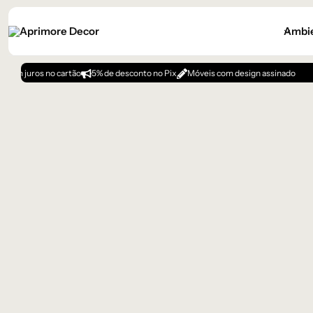
Ambi
no cartão
5% de desconto no Pix
Móveis com design assinado