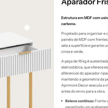
Aparador Fri
Pintura Laqueada
Estrutura em MDF com usina
Puxador Minimalista
carbono.
Design Ripado
Projetado para organizar e c
a
cópicas
painéis de MDF com frentes
sela a superfície e garante 
cinza e verde.
A peça de 16 kg é sustenta
eletrostática, que oferece e
diferencial do aparador rip
mantendo a geometria da pe
Aprimore Decor executa a m
antes do envio para a obra.
Relevo contínuo:
Frente 
garantindo um acabamen