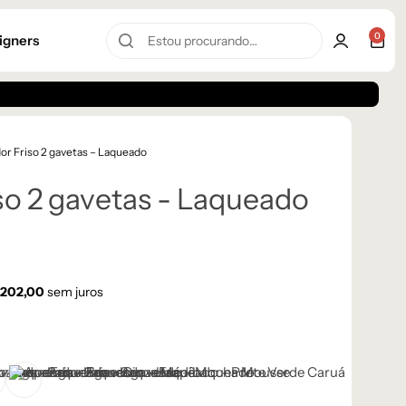
0
igners
or Friso 2 gavetas – Laqueado
so 2 gavetas - Laqueado
202,00
sem juros
Mousse
reto
Verde Caruá