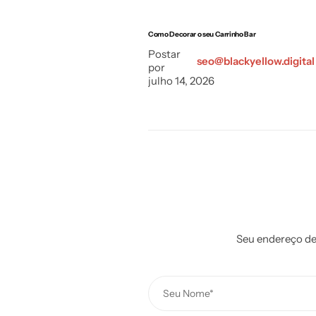
Como Decorar o seu Carrinho Bar
Postar
seo@blackyellow.digital
por
julho 14, 2026
Seu endereço de