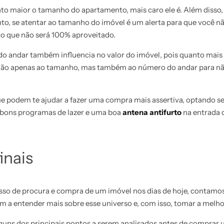
nto maior o tamanho do apartamento, mais caro ele é. Além diss
nto, se atentar ao tamanho do imóvel é um alerta para que você 
o que não será 100% aproveitado.
andar também influencia no valor do imóvel, pois quanto mais a
te não apenas ao tamanho, mas também ao número do andar para n
ue podem te ajudar a fazer uma compra mais assertiva, optando s
bons programas de lazer e uma boa
antena antifurto
na entrada 
inais
esso de procura e compra de um imóvel nos dias de hoje, contamos
 a entender mais sobre esse universo e, com isso, tomar a melho
lguns dos principais pontos a serem analisados antes de comprar