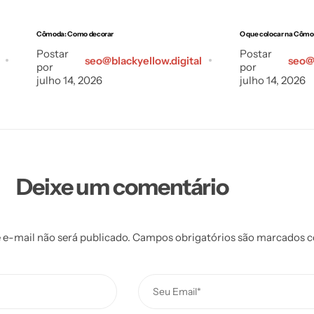
Cômoda: Como decorar
O que colocar na Cômo
Postar
Postar
seo@blackyellow.digital
seo@b
por
por
julho 14, 2026
julho 14, 2026
Deixe um comentário
 e-mail não será publicado.
Campos obrigatórios são marcados 