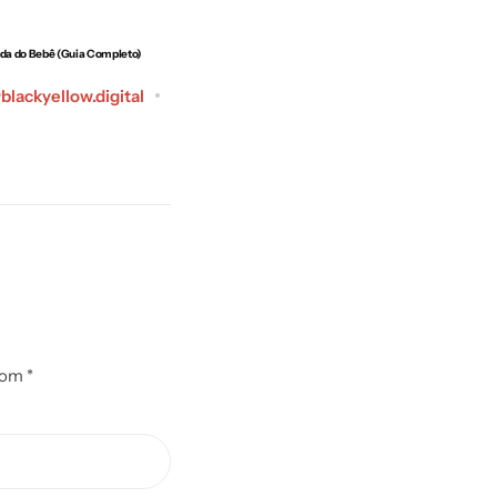
da do Bebê (Guia Completo)
Onde Colocar a Escrivaninha no Quarto
Postar
lackyellow.digital
seo@blackyellow.digital
por
julho 14, 2026
com
*