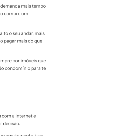
o, demanda mais tempo
não compre um
lto o seu andar, mais
ão pagar mais do que
empre por imóveis que
do condomínio para te
 com a internet e
r decisão.
 um apartamento, isso