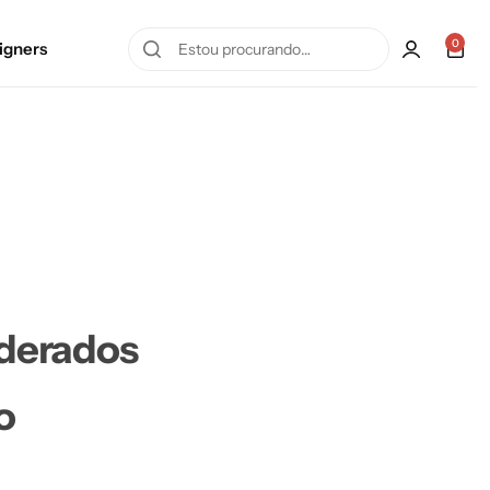
0
igners
iderados
o