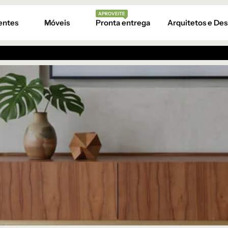
APROVEITE
entes
Móveis
Pronta entrega
Arquitetos e Des