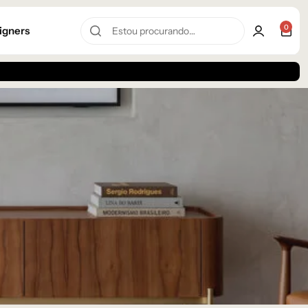
0
igners