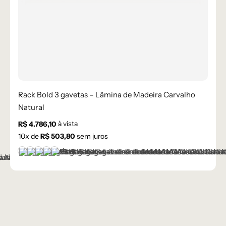
Rack Bold 3 gavetas – Lâmina de Madeira Carvalho
Natural
à vista
R$
4.786,10
10
x de
R$
503,80
sem juros
+1 cor
Castanho
Champanhe
Cinza Grafite Metalizado
Ébano
Lâmina Off-White