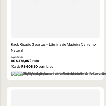
Rack Ripado 3 portas – Lâmina de Madeira Carvalho
Natural
A partir de
à vista
R$
5.778,85
10
x de
R$
608,30
sem juros
Castanho
Ébano
Natural