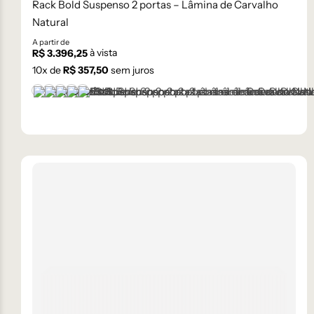
Rack Bold Suspenso 2 portas – Lâmina de Carvalho
Natural
A partir de
à vista
R$
3.396,25
10
x de
R$
357,50
sem juros
+1 cor
Castanho
Champanhe
Cinza Grafite Metalizado
Ébano
Lâmina Off-White