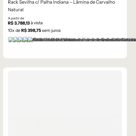
Rack Sevilha c/ Palha Indiana – Lâmina de Carvalho
Natural
A partir de
à vista
R$
3.788,13
10
x de
R$
398,75
sem juros
+1 cor
Castanho
Champanhe
Cinza Grafite Metalizado
Ébano
Lâmina Off-White