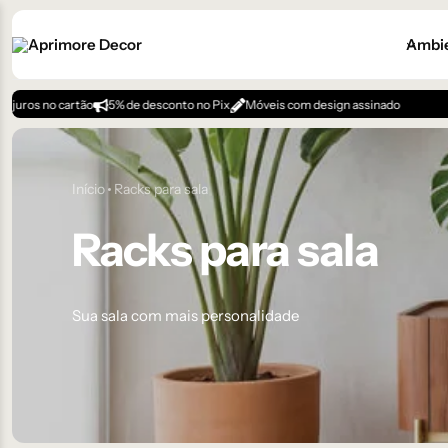
Ambi
rtão
5% de desconto no Pix
Móveis com design assinado
Início
Racks para sala
Racks para sala
Sua sala com mais personalidade