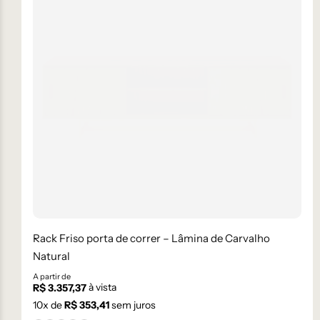
Rack Friso porta de correr – Lâmina de Carvalho
Natural
A partir de
à vista
R$
3.357,37
10
x de
R$
353,41
sem juros