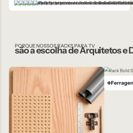
Castanho
Champanhe
Cinza Grafite Metalizado
Ébano
Natural
PORQUE NOSSOS RACKS PARA TV
são a escolha de Arquitetos e
Ferragen