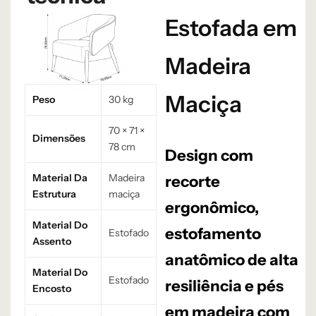
Estofada em
Madeira
Maciça
Peso
30 kg
70 × 71 ×
Dimensões
78 cm
Design com
Material Da
Madeira
recorte
Estrutura
maciça
ergonômico,
Material Do
estofamento
Estofado
Assento
anatômico de alta
Material Do
Estofado
resiliência e pés
Encosto
em madeira com