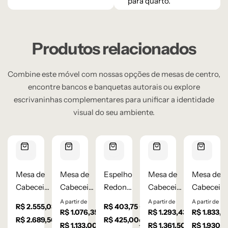
para quarto.
Produtos relacionados
Combine este móvel com nossas opções de mesas de centro,
encontre bancos e banquetas autorais ou explore
escrivaninhas complementares para unificar a identidade
visual do seu ambiente.
Mesa de
Mesa de
Espelho
Mesa de
Mesa de
Cabeceira
Cabeceira
Redondo
Cabeceira
Cabeceira
Flow com
Iron 2
60 cm –
Classic 3
Aurora
A partir de
A partir de
A partir de
à vista
à vista
R$
2.555,03
R$
403,75
à vista
à vista
Nicho –
gavetas –
R$
1.076,35
Moldura
Gavetas –
R$
1.293,43
Lâmina
R$
1.833,9
R$
2.689,50
em até
R$
425,00
em até
Lâmina
Laqueado
de
Laqueada
de
R$
1.133,00
em até
R$
1.361,50
em até
R$
1.930,5
10
x de
10
x de