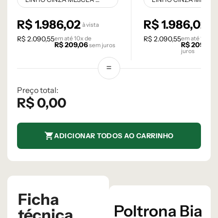
R$
1.986,02
R$
1.986,02
à vista
à v
R$
2.090,55
em até
10
x de
R$
2.090,55
em até
10
x d
R$
209,06
R$
209,06
sem juros
juros
Preço total:
R$
0,00
ADICIONAR TODOS AO CARRINHO
Ficha
Poltrona Bia
técnica