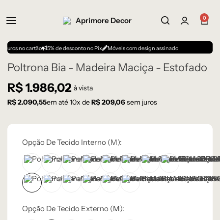
0
cartão
5% de desconto no Pix
Móveis com design assinado
Poltrona Bia - Madeira Maciça - Estofado
R$
1.986,02
à vista
R$
2.090,55
em até
10
x de
R$
209,06
sem juros
Opção De Tecido Interno (m):
BOUCLE OFF-WHITE 108 – D
CORINO MARROM CLARO 105 – C
CORINO MARROM ESCURO 106 – C
CORINO PRETO 93 – C
LINHO AVELUDADO CINZA CLA
LINHO AVELUDADO CINZA
LINHO AVELUDADO 
LINHO CINZA 
LINHO CINZA MESCLA 56 – B
LINHO OFF-WHITE 50 – B
SUEDE AREIA 33 – A
SUEDE BEGE 32 – A
SUEDE CINZA 34 – A
SUEDE TERRACOTA 30 – 
Opção De Tecido Externo (m):