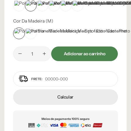
BOUCLE OFF-WHITE 108 – D
CORINO MARROM CLARO 105 – C
CORINO PRETO 93 – C
LINHO AVELUDADO CINZA CLARO - 
LINHO AVELUDADO CINZA ESC
LINHO OFF-WHITE 50 – B
Cor Da Madeira (m)
Castanho
Preto
Adicionar ao carrinho
Calcular
Meios de pagamento 100% seguro