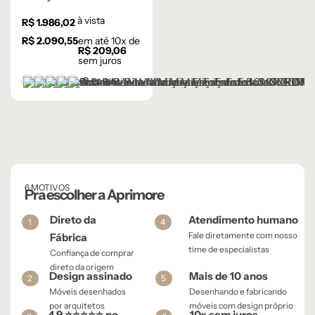
à vista
R$
1.986,02
R$
2.090,55
em até
10
x de
R$
209,06
sem juros
+9 cores
BOUCLE OFF-WHITE 108 – D
CORINO MARROM CLARO 105 – C
CORINO MARROM ESCURO 106 – C
CORINO PRETO 93 – C
LINHO AVELUDADO CINZA CLARO - 59-B
6 MOTIVOS
Pra escolher a Aprimore
Direto da
Atendimento humano
1
4
Fale diretamente com nosso
Fábrica
time de especialistas
Confiança de comprar
direto da origem
Design assinado
Mais de 10 anos
2
5
Móveis desenhados
Desenhando e fabricando
por arquitetos
móveis com design próprio
4,9 ⭐⭐⭐⭐⭐ no
10x sem juros