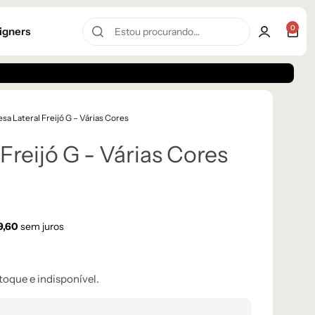
0
igners
sa Lateral Freijó G – Várias Cores
Freijó G - Várias Cores
9,60
sem juros
toque e indisponível.