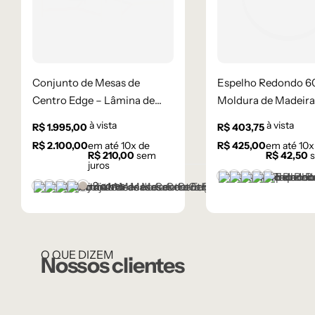
Conjunto de Mesas de
Espelho Redondo 6
Centro Edge – Lâmina de
Moldura de Madeira
Carvalho Natural
à vista
à vista
R$
1.995,00
R$
403,75
R$
2.100,00
em até
10
x de
R$
425,00
em até
10
x
R$
210,00
sem
R$
42,50
s
juros
Castanho
Champanhe
Dourado
Grafite
Preto
+2 cores
Castanho
Champanhe
Cinza Grafite Metalizado
Ébano
Lâmina Frapê
O QUE DIZEM
Nossos clientes