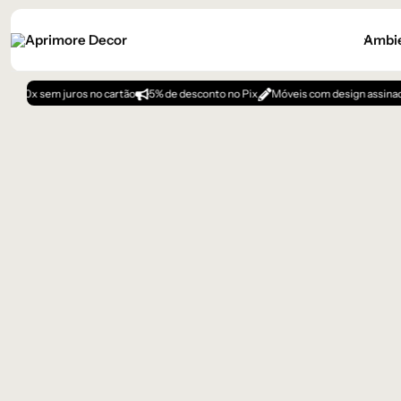
Ambi
 sem juros no cartão
5% de desconto no Pix
Móveis com design assinado