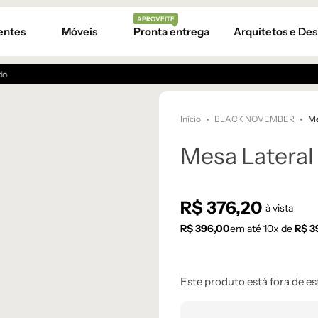
APROVEITE
entes
Móveis
Pronta entrega
Arquitetos e Des
Início
BLACK NOVEMBER
Me
Mesa Lateral 
R$
376,20
à vista
R$
396,00
em até
10
x de
R$
3
Este produto está fora de es