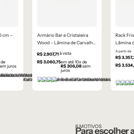
0 cm –
Armário Bar e Cristaleira
Rack Fris
Wood – Lâmina de Carvalho
Lâmina d
Natural
A partir de
à vista
R$
2.907,71
R$
3.357,
 de
R$
3.060,75
em até
10
x de
R$
3.534
em juros
R$
306,08
sem
juros
Castanho
Champanhe
Cinza Grafite Metalizado
Ébano
Castan
Cham
Cin
6 MOTIVOS
Para escolher 