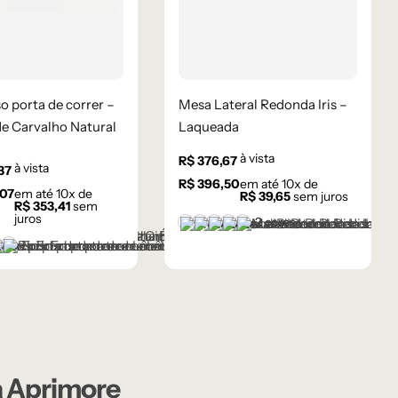
o porta de correr –
Mesa Lateral Redonda Iris –
e Carvalho Natural
Laqueada
à vista
R$
376,67
à vista
37
R$
396,50
em até
10
x de
,07
em até
10
x de
R$
39,65
sem juros
R$
353,41
sem
juros
+2 cores
Branco
Champanhe
Cinza Médio
Frapê
Mocha Mousse
ho
panhe
za Grafite Metalizado
Ébano
Natural
a Aprimore