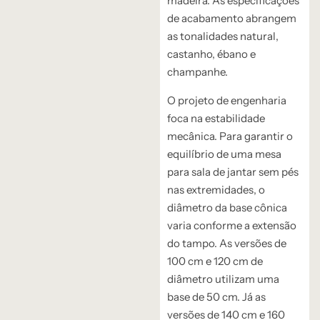
madeira.
As especificações
de acabamento abrangem
as tonalidades natural,
castanho,
ébano e
champanhe.
O projeto de engenharia
foca na estabilidade
mecânica.
Para garantir o
equilíbrio de uma mesa
para sala de jantar sem pés
nas extremidades,
o
diâmetro da base cônica
varia conforme a extensão
do tampo.
As versões de
100 cm e 120 cm de
diâmetro utilizam uma
base de 50 cm.
Já as
versões de 140 cm e 160