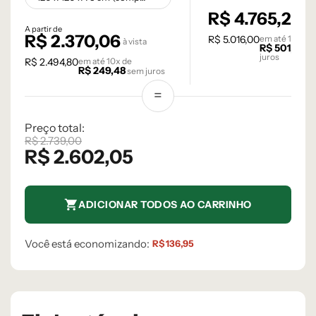
R$
4.765,20
à v
A partir de
R$
2.370,06
R$
5.016,00
em até
10
x de
à vista
R$
501,60
s
juros
R$
2.494,80
em até
10
x de
R$
249,48
sem juros
Preço total:
R$
2.739,00
R$
2.602,05
ADICIONAR TODOS AO CARRINHO
Você está economizando:
R$
136,95