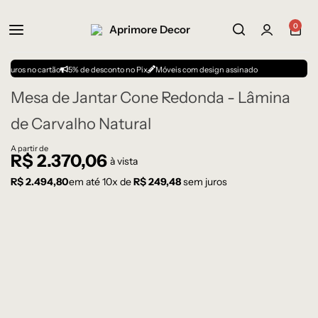
0
no cartão
5% de desconto no Pix
Móveis com design assinado
Mesa de Jantar Cone Redonda - Lâmina
de Carvalho Natural
A partir de
R$
2.370,06
à vista
R$
2.494,80
em até
10
x de
R$
249,48
sem juros