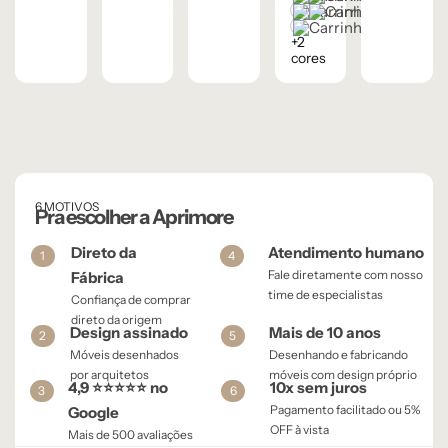
Cinza Grafite Metaliz
Ébano
Frapê
+2
cores
6 MOTIVOS
Pra escolher a Aprimore
Direto da
Atendimento humano
1
4
Fale diretamente com nosso
Fábrica
time de especialistas
Confiança de comprar
direto da origem
Design assinado
Mais de 10 anos
2
5
Móveis desenhados
Desenhando e fabricando
por arquitetos
móveis com design próprio
4,9 ⭐⭐⭐⭐⭐ no
10x sem juros
3
6
Pagamento facilitado ou 5%
Google
OFF à vista​
Mais de 500 avaliações