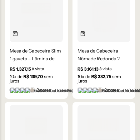
Mesa de Cabeceira Slim
Mesa de Cabeceira
1 gaveta – Lâmina de
Nômade Redonda 2
Madeira Carvalho
gavetas – Lâmina de
à vista
à vista
R$
1.327,15
R$
3.161,13
Madeira Carvalho
10
x de
R$
139,70
sem
10
x de
R$
332,75
sem
juros
juros
+2 cores
+2 cores
Castanho
Champanhe
Cinza Grafite Metalizado
Ébano
Lâmina Frapê
Castanho
Champanhe
Cinza Grafite Metaliza
Ébano
Lâmina Frapê