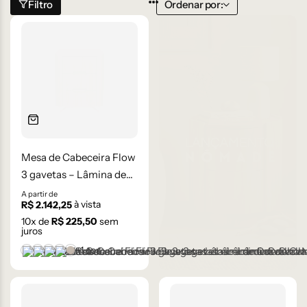
Filtro
Ordenar por:
Mesa de Cabeceira Flow
3 gavetas – Lâmina de
Carvalho Natural
A partir de
à vista
R$
2.142,25
10
x de
R$
225,50
sem
juros
+1 cor
Castanho
Champanhe
Cinza Grafite Metalizado
Ébano
Lâmina Frapê