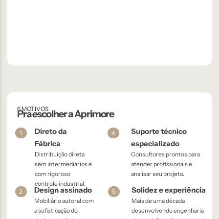
6 MOTIVOS
Pra escolher a Aprimore
Direto da
Suporte técnico
1
4
Fábrica
especializado
Distribuição direta
Consultores prontos para
sem intermediários e
atender profissionais e
com rigoroso
analisar seu projeto.
controle industrial.
Design assinado
Solidez e experiência
2
5
Mobiliário autoral com
Mais de uma década
a sofisticação do
desenvolvendo engenharia