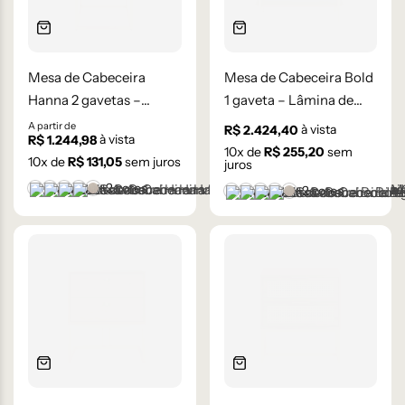
Mesa de Cabeceira
Mesa de Cabeceira Bold
Hanna 2 gavetas –
1 gaveta – Lâmina de
Lâmina de Madeira
Madeira Carvalho
A partir de
à vista
R$
2.424,40
à vista
R$
1.244,98
Carvalho
10
x de
R$
255,20
sem
10
x de
R$
131,05
sem juros
juros
+2 cores
+2 cores
Castanho
Champanhe
Cinza Grafite Metalizado
Ébano
Lâmina Frapê
Castanho
Champanhe
Cinza Grafite Metaliza
Ébano
Lâmina Frapê