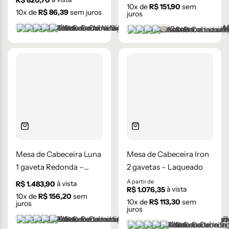
R$
820,70
10
x de
R$
151,90
sem
10
x de
R$
86,39
sem juros
juros
+1 cor
+2 cores
Branco
Cinza Médio
Frapê
Mocha Mousse
Preto
Castanho
Champanhe
Cinza Grafite Metaliza
Ébano
Lâmina Frapê
Mesa de Cabeceira Luna
Mesa de Cabeceira Iron
1 gaveta Redonda –
2 gavetas – Laqueado
Laqueada
A partir de
à vista
R$
1.483,90
à vista
R$
1.076,35
10
x de
R$
156,20
sem
10
x de
R$
113,30
sem
juros
juros
+1 cor
Branco
Cinza Médio
Frapê
Mocha Mousse
Preto
+1 cor
Branco
Cinza Médio
Frapê
Mocha Mousse
Preto