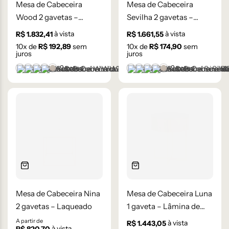
Mesa de Cabeceira
Mesa de Cabeceira
Wood 2 gavetas –
Sevilha 2 gavetas –
Lâmina de Madeira
Palha Indiana
à vista
à vista
R$
1.832,41
R$
1.661,55
Carvalho
10
x de
R$
192,89
sem
10
x de
R$
174,90
sem
juros
juros
+2 cores
+2 cores
Castanho
Champanhe
Cinza Grafite Metalizado
Ébano
Lâmina Frapê
Castanho
Champanhe
Cinza Grafite Metaliza
Ébano
Lâmina Frapê
Mesa de Cabeceira Nina
Mesa de Cabeceira Luna
2 gavetas – Laqueado
1 gaveta – Lâmina de
Carvalho Natural
A partir de
à vista
R$
1.443,05
à vista