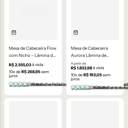
Mesa de Cabeceira Flow
Mesa de Cabeceira
com Nicho – Lâmina de
Aurora Lâmina de
madeira Carvalho
Madeira Carvalho
A partir de
à vista
R$
2.555,03
à vista
R$
1.833,98
Natural
10
x de
R$
268,95
sem
10
x de
R$
193,05
sem
juros
juros
+1 cor
Castanho
Champanhe
Cinza Grafite Metalizado
Ébano
Lâmina Frapê
+2 cores
Castanho
Champanhe
Cinza Grafite Metaliza
Ébano
Lâmina Frapê