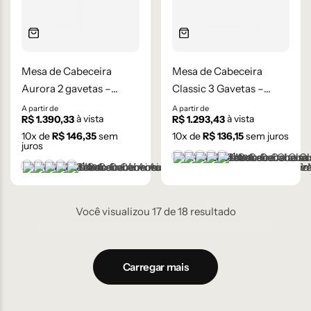
Mesa de Cabeceira
Mesa de Cabeceira
Aurora 2 gavetas –
Classic 3 Gavetas –
Laqueada
Laqueada
A partir de
A partir de
à vista
à vista
R$
1.390,33
R$
1.293,43
10
x de
R$
146,35
sem
10
x de
R$
136,15
sem juros
juros
+1 cor
Branco
Cinza Médio
Frapê
Mocha Mousse
Preto
+1 cor
Branco
Cinza Médio
Frapê
Mocha Mousse
Preto
Você visualizou
17
de
18
resultado
Carregar mais