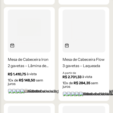
Mesa de Cabeceira Iron
Mesa de Cabeceira Flow
2 gavetas – Lâmina de
3 gavetas – Laqueada
Madeira Carvalho
A partir de
à vista
R$
1.410,75
à vista
R$
2.701,33
10
x de
R$
148,50
sem
10
x de
R$
284,35
sem
juros
juros
+2 cores
Castanho
Champanhe
Cinza Grafite Metalizado
Ébano
Lâmina Frapê
+1 cor
Branco
Cinza Médio
Frapê
Mocha Mousse
Preto