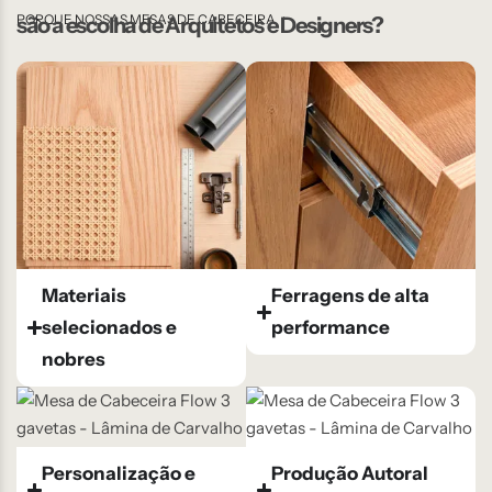
PORQUE NOSSAS MESAS DE CABECEIRA
são a escolha de Arquitetos e Designers?
Materiais
Ferragens de alta
selecionados e
performance
nobres
Personalização e
Produção Autoral