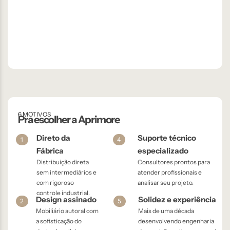
6 MOTIVOS
Pra escolher a Aprimore
Direto da
Suporte técnico
1
4
Fábrica
especializado
Distribuição direta
Consultores prontos para
sem intermediários e
atender profissionais e
com rigoroso
analisar seu projeto.
controle industrial.
Design assinado
Solidez e experiência
2
5
Mobiliário autoral com
Mais de uma década
a sofisticação do
desenvolvendo engenharia