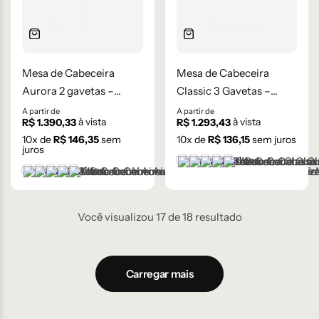
Mesa de Cabeceira
Mesa de Cabeceira
Aurora 2 gavetas –
Classic 3 Gavetas –
Laqueada
Laqueada
A partir de
A partir de
à vista
à vista
R$
1.390,33
R$
1.293,43
10
x de
R$
146,35
sem
10
x de
R$
136,15
sem juros
juros
+1 cor
Branco
Cinza Médio
Frapê
Mocha Mousse
Preto
+1 cor
Branco
Cinza Médio
Frapê
Mocha Mousse
Preto
Você visualizou
17
de
18
resultado
Carregar mais