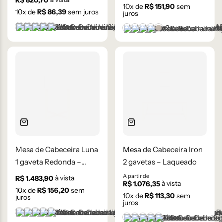
R$
820,70
10
x de
R$
151,90
sem
10
x de
R$
86,39
sem juros
juros
+1 cor
+2 cores
Branco
Cinza Médio
Frapê
Mocha Mousse
Preto
Castanho
Champanhe
Cinza Grafite Metaliza
Ébano
Lâmina Frapê
Mesa de Cabeceira Luna
Mesa de Cabeceira Iron
1 gaveta Redonda –
2 gavetas – Laqueado
Laqueada
A partir de
à vista
R$
1.483,90
à vista
R$
1.076,35
10
x de
R$
156,20
sem
10
x de
R$
113,30
sem
juros
juros
+1 cor
Branco
Cinza Médio
Frapê
Mocha Mousse
Preto
+1 cor
Branco
Cinza Médio
Frapê
Mocha Mousse
Preto