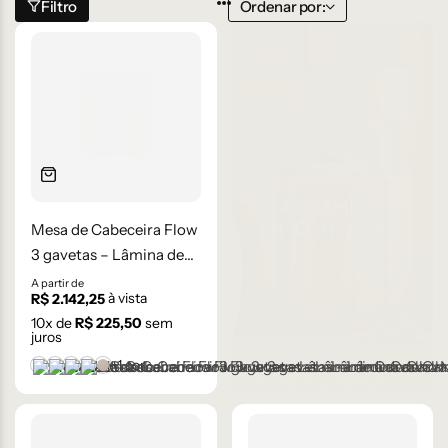
Filtro
Ordenar por:
Mesa de Cabeceira Flow
3 gavetas – Lâmina de
Carvalho Natural
A partir de
à vista
R$
2.142,25
10
x de
R$
225,50
sem
juros
+1 cor
Castanho
Champanhe
Cinza Grafite Metalizado
Ébano
Lâmina Frapê