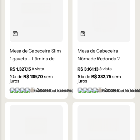
Mesa de Cabeceira Slim
Mesa de Cabeceira
1 gaveta – Lâmina de
Nômade Redonda 2
Madeira Carvalho
gavetas – Lâmina de
à vista
à vista
R$
1.327,15
R$
3.161,13
Madeira Carvalho
10
x de
R$
139,70
sem
10
x de
R$
332,75
sem
juros
juros
+2 cores
+2 cores
Castanho
Champanhe
Cinza Grafite Metalizado
Ébano
Lâmina Frapê
Castanho
Champanhe
Cinza Grafite Metaliza
Ébano
Lâmina Frapê