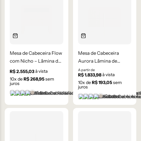
Mesa de Cabeceira Flow
Mesa de Cabeceira
com Nicho – Lâmina de
Aurora Lâmina de
madeira Carvalho
Madeira Carvalho
A partir de
à vista
R$
2.555,03
à vista
R$
1.833,98
Natural
10
x de
R$
268,95
sem
10
x de
R$
193,05
sem
juros
juros
+1 cor
Castanho
Champanhe
Cinza Grafite Metalizado
Ébano
Lâmina Frapê
+2 cores
Castanho
Champanhe
Cinza Grafite Metaliza
Ébano
Lâmina Frapê