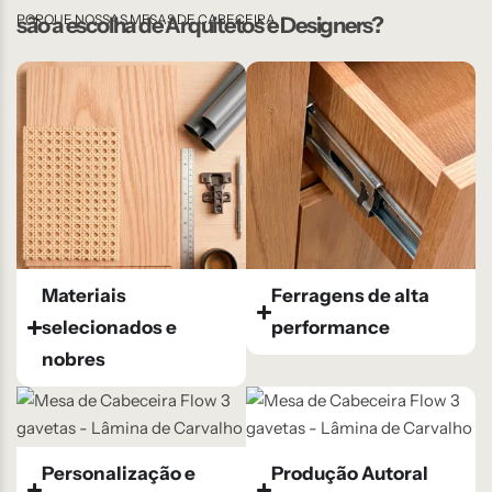
PORQUE NOSSAS MESAS DE CABECEIRA
são a escolha de Arquitetos e Designers?
Materiais
Ferragens de alta
selecionados e
performance
nobres
Personalização e
Produção Autoral