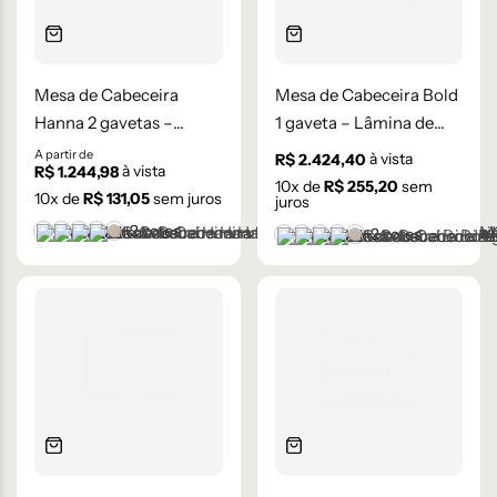
Mesa de Cabeceira
Mesa de Cabeceira Bold
Hanna 2 gavetas –
1 gaveta – Lâmina de
Lâmina de Madeira
Madeira Carvalho
A partir de
à vista
R$
2.424,40
à vista
R$
1.244,98
Carvalho
10
x de
R$
255,20
sem
10
x de
R$
131,05
sem juros
juros
+2 cores
+2 cores
Castanho
Champanhe
Cinza Grafite Metalizado
Ébano
Lâmina Frapê
Castanho
Champanhe
Cinza Grafite Metaliza
Ébano
Lâmina Frapê