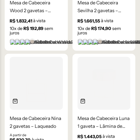
Mesa de Cabeceira
Mesa de Cabeceira
Wood 2 gavetas –
Sevilha 2 gavetas –
Lâmina de Madeira
Palha Indiana
à vista
à vista
R$
1.832,41
R$
1.661,55
Carvalho
10
x de
R$
192,89
sem
10
x de
R$
174,90
sem
juros
juros
+2 cores
+2 cores
Castanho
Champanhe
Cinza Grafite Metalizado
Ébano
Lâmina Frapê
Castanho
Champanhe
Cinza Grafite Metaliza
Ébano
Lâmina Frapê
Mesa de Cabeceira Nina
Mesa de Cabeceira Luna
2 gavetas – Laqueado
1 gaveta – Lâmina de
Carvalho Natural
A partir de
à vista
R$
1.443,05
à vista