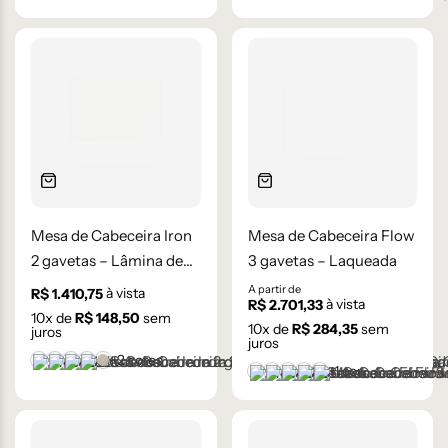
Mesa de Cabeceira Iron
Mesa de Cabeceira Flow
2 gavetas – Lâmina de
3 gavetas – Laqueada
Madeira Carvalho
A partir de
à vista
R$
1.410,75
à vista
R$
2.701,33
10
x de
R$
148,50
sem
10
x de
R$
284,35
sem
juros
juros
+2 cores
Castanho
Champanhe
Cinza Grafite Metalizado
Ébano
Lâmina Frapê
+1 cor
Branco
Cinza Médio
Frapê
Mocha Mousse
Preto