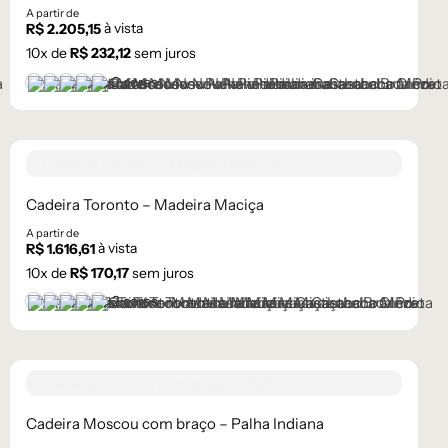
A partir de
à vista
R$
2.205,15
10
x de
R$
232,12
sem juros
+2 cores
Castanho
Castanho Médio
Laca Branco
Laca Cinza
Laca Preta
Cadeira Toronto – Madeira Maciça
A partir de
à vista
R$
1.616,61
10
x de
R$
170,17
sem juros
+2 cores
Castanho
Castanho Médio
Laca Branco
Laca Cinza
Laca Preta
Cadeira Moscou com braço – Palha Indiana