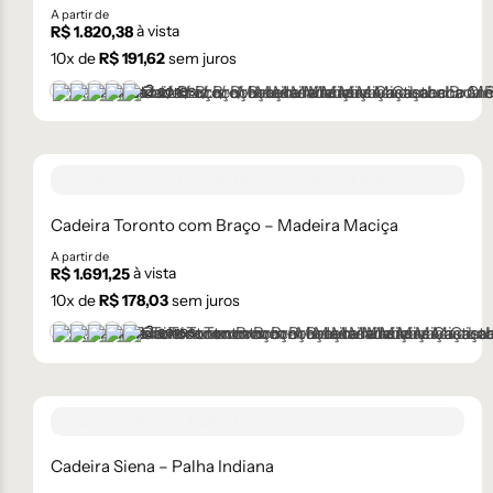
A partir de
à vista
R$
1.820,38
10
x de
R$
191,62
sem juros
+2 cores
Castanho
Castanho Médio
Laca Branco
Laca Cinza
Laca Preta
Cadeira Toronto com Braço – Madeira Maciça
A partir de
à vista
R$
1.691,25
10
x de
R$
178,03
sem juros
+2 cores
Castanho
Castanho Médio
Laca Branco
Laca Cinza
Laca Preta
Cadeira Siena – Palha Indiana