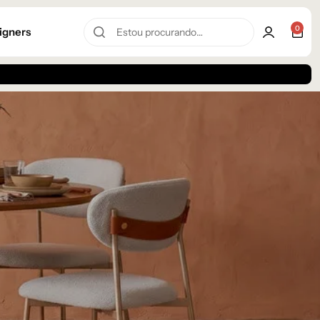
0
igners