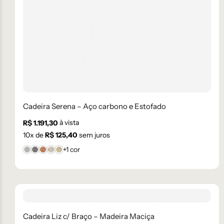
Cadeira Serena – Aço carbono e Estofado
à vista
R$
1.191,30
10
x de
R$
125,40
sem juros
+1 cor
Bouclê 1
Bouclê 2
Cartago
Facto 61
Linho 11
Cadeira Liz c/ Braço – Madeira Maciça