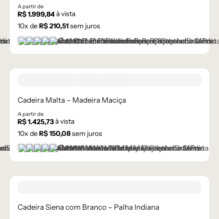
A partir de
à vista
R$
1.999,84
10
x de
R$
210,51
sem juros
+2 cores
Castanho
Castanho Médio
Laca Branco
Laca Cinza
Laca Preta
Cadeira Malta – Madeira Maciça
A partir de
à vista
R$
1.425,73
10
x de
R$
150,08
sem juros
+2 cores
Castanho
Castanho Médio
Laca Branco
Laca Cinza
Laca Preta
Cadeira Siena com Branco – Palha Indiana