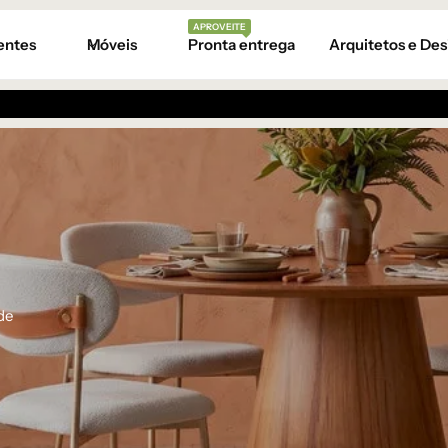
APROVEITE
entes
Móveis
Pronta entrega
Arquitetos e Des
de