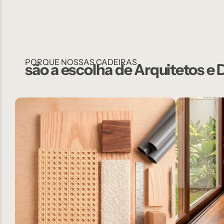
PORQUE NOSSAS CADEIRAS
são a escolha de Arquitetos e