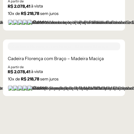
A partir de
à vista
R$
2.078,41
10
x de
R$
218,78
sem juros
+2 cores
Castanho
Castanho Médio
Laca Branco
Laca Cinza
Laca Preta
Cadeira Florença com Braço – Madeira Maciça
A partir de
à vista
R$
2.078,41
10
x de
R$
218,78
sem juros
+2 cores
Castanho
Castanho Médio
Laca Branco
Laca Cinza
Laca Preta