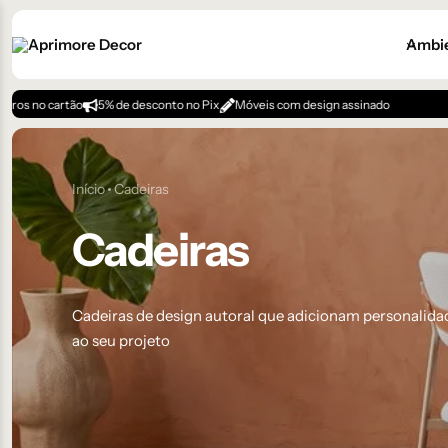
Ambi
5% de desconto no Pix
Móveis com design assinado
Início
Cadeiras
Cadeiras
Cadeiras de design autoral que adicionam personalida
ao seu projeto