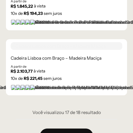
A partir de
à vista
R$
1.845,22
10
x de
R$
194,23
sem juros
+2 cores
Castanho
Castanho Médio
Laca Branco
Laca Cinza
Laca Preta
Cadeira Lisboa com Braço – Madeira Maciça
A partir de
à vista
R$
2.103,77
10
x de
R$
221,45
sem juros
+2 cores
Castanho
Castanho Médio
Laca Branco
Laca Cinza
Laca Preta
Você visualizou
17
de
18
resultado