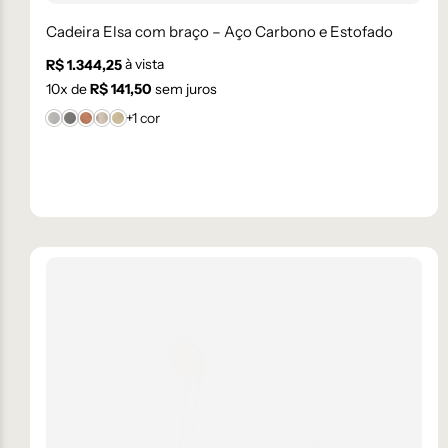
Cadeira Elsa com braço – Aço Carbono e Estofado
à vista
R$
1.344,25
10
x de
R$
141,50
sem juros
+1 cor
Bouclê 1
Bouclê 2
Cartago
Facto 61
Linho 11