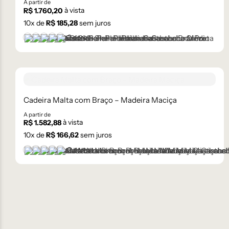
A partir de
à vista
R$
1.760,20
10
x de
R$
185,28
sem juros
+2 cores
Castanho
Castanho Médio
Laca Branco
Laca Cinza
Laca Preta
Cadeira Malta com Braço – Madeira Maciça
A partir de
à vista
R$
1.582,88
10
x de
R$
166,62
sem juros
+2 cores
Castanho
Castanho Médio
Laca Branco
Laca Cinza
Laca Preta