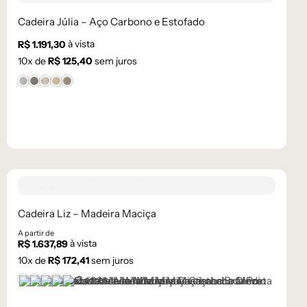
Cadeira Júlia – Aço Carbono e Estofado
à vista
R$
1.191,30
10
x de
R$
125,40
sem juros
Bouclê 1
Bouclê 2
Facto 61
Linho 11
Linho 14
Cadeira Liz – Madeira Maciça
A partir de
à vista
R$
1.637,89
10
x de
R$
172,41
sem juros
+2 cores
Castanho
Castanho Médio
Laca Branco
Laca Cinza
Laca Preta