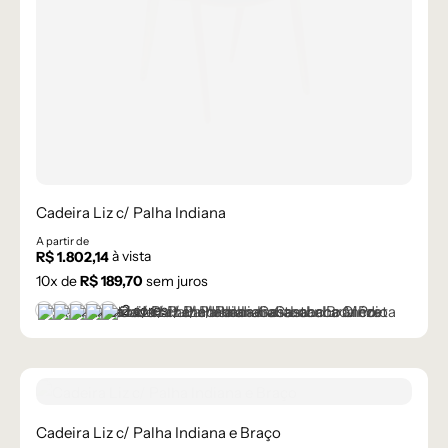
Cadeira Liz c/ Palha Indiana
A partir de
à vista
R$
1.802,14
10
x de
R$
189,70
sem juros
+2 cores
Castanho
Castanho Médio
Laca Branco
Laca Cinza
Laca Preta
Cadeira Liz c/ Palha Indiana e Braço