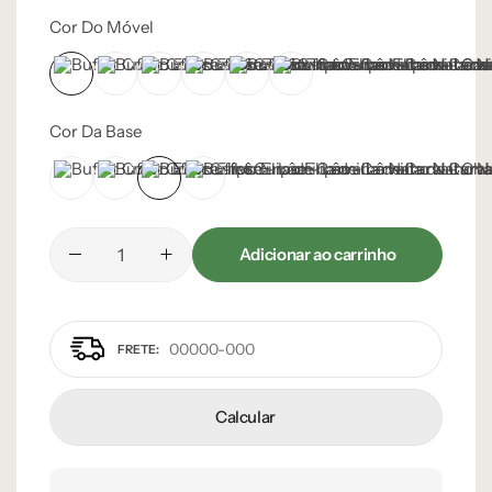
Cor Do Móvel
Castanho
Champanhe
Cinza Grafite Metalizado
Ébano
Lâmina Off-White
Natural
Cor Da Base
Champanhe
Cinza Grafite Metalizado
Dourado
Preto
Adicionar ao carrinho
Calcular