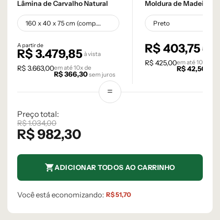
Lâmina de Carvalho Natural
Moldura de Madeira
R$
403,75
A partir de
à vista
R$
3.479,85
à vista
R$
425,00
em até
10
x de
R$
3.663,00
em até
10
x de
R$
42,50
sem 
R$
366,30
sem juros
Preço total:
R$
1.034,00
R$
982,30
ADICIONAR TODOS AO CARRINHO
Você está economizando:
R$
51,70