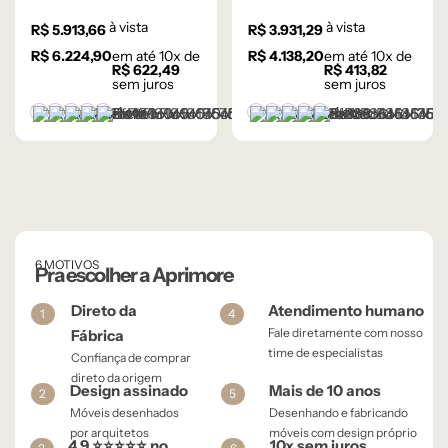
Madeira Carvalho
Madeira Carvalho
à vista
à vista
R$
5.913,66
R$
3.931,29
Natural
Natural
R$
6.224,90
em até
10
x de
R$
4.138,20
em até
10
x de
R$
622,49
R$
413,82
sem juros
sem juros
+1 cor
+1 cor
Castanho
Champanhe
Cinza Grafite Metalizado
Ébano
Lâmina Off-White
Castanho
Champanhe
Cinza Grafite Metaliza
Ébano
Lâmina Off-White
6 MOTIVOS
Pra escolher a Aprimore
Direto da
Atendimento humano
1
4
Fale diretamente com nosso
Fábrica
time de especialistas
Confiança de comprar
direto da origem
Design assinado
Mais de 10 anos
2
5
Móveis desenhados
Desenhando e fabricando
por arquitetos
móveis com design próprio
4,9 ⭐⭐⭐⭐⭐ no
10x sem juros