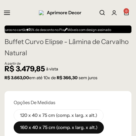
0
no cartão
5% de desconto no Pix
Móveis com design assinado
Buffet Curvo Elipse - Lâmina de Carvalho
Natural
A partir de
R$
3.479,85
à vista
R$
3.663,00
em até
10
x de
R$
366,30
sem juros
Opções De Medidas
120 x 40 x 75 cm (comp. x larg. x alt.)
160 x 40 x 75 cm (comp. x larg. x alt.)