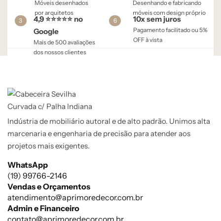
Móveis desenhados
Desenhando e fabricando
por arquitetos
móveis com design próprio
4,9 ⭐⭐⭐⭐⭐ no
10x sem juros
3
6
Pagamento facilitado ou 5%
Google
OFF à vista​
Mais de 500 avaliações
dos nossos clientes
Indústria de mobiliário autoral e de alto padrão. Unimos alta
marcenaria e engenharia de precisão para atender aos
projetos mais exigentes.
WhatsApp
(19) 99766-2146
Vendas e Orçamentos
atendimento@aprimoredecor.com.br
Admin e Financeiro
contato@aprimoredecor.com.br