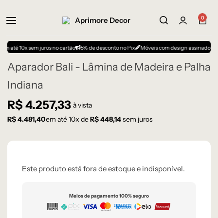
0
 até 10x sem juros no cartão
5% de desconto no Pix
Móveis com design assinado
Aparador Bali - Lâmina de Madeira e Palha
Indiana
R$
4.257,33
à vista
R$
4.481,40
em até
10
x de
R$
448,14
sem juros
Este produto está fora de estoque e indisponível.
Meios de pagamento 100% seguro