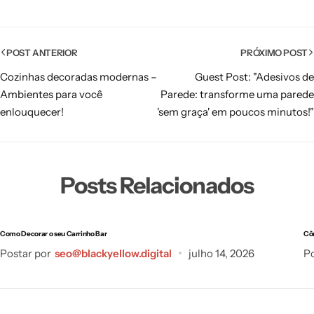
POST ANTERIOR
PRÓXIMO POST
Cozinhas decoradas modernas –
Guest Post: "Adesivos de
Ambientes para você
Parede: transforme uma parede
enlouquecer!
'sem graça' em poucos minutos!"
Posts Relacionados
Como Decorar o seu Carrinho Bar
Cô
Postar por
seo@blackyellow.digital
julho 14, 2026
Po