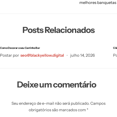
melhores banquetas
Posts Relacionados
Como Decorar o seu Carrinho Bar
Cô
Postar por
seo@blackyellow.digital
julho 14, 2026
Po
Deixe um comentário
Seu endereço de e-mail não será publicado.
Campos
obrigatórios são marcados com
*