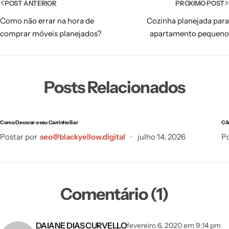
POST ANTERIOR
PRÓXIMO POST
Como não errar na hora de
Cozinha planejada para
comprar móveis planejados?
apartamento pequeno
Posts Relacionados
Como Decorar o seu Carrinho Bar
Cô
Postar por
seo@blackyellow.digital
julho 14, 2026
Po
Comentário (1)
DAIANE DIAS CURVELLO
fevereiro 6, 2020 em 9:14 pm