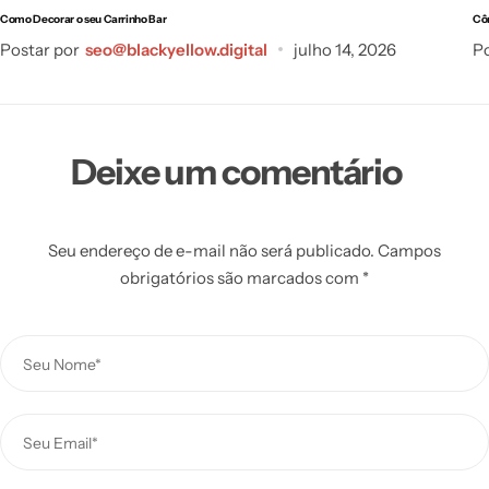
Como Decorar o seu Carrinho Bar
Cô
Postar por
seo@blackyellow.digital
julho 14, 2026
Po
Deixe um comentário
Seu endereço de e-mail não será publicado.
Campos
obrigatórios são marcados com
*