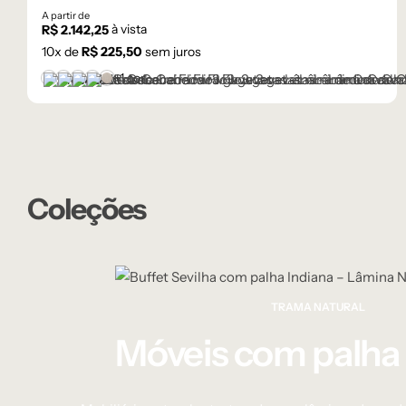
A partir de
à vista
R$
2.142,25
10
x de
R$
225,50
sem juros
+1 cor
Castanho
Champanhe
Cinza Grafite Metalizado
Ébano
Lâmina Frapê
Coleções
TRAMA NATURAL
Móveis com palha 