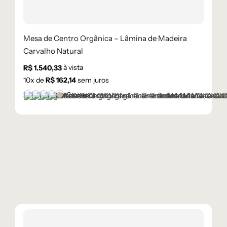
Mesa de Centro Orgânica – Lâmina de Madeira
Carvalho Natural
à vista
R$
1.540,33
10
x de
R$
162,14
sem juros
+2 cores
Castanho
Champanhe
Cinza Grafite Metalizado
Ébano
Lâmina Frapê