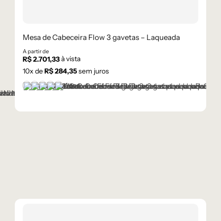
Mesa de Cabeceira Flow 3 gavetas – Laqueada
A partir de
à vista
R$
2.701,33
10
x de
R$
284,35
sem juros
+1 cor
Branco
Cinza Médio
Frapê
Mocha Mousse
Preto