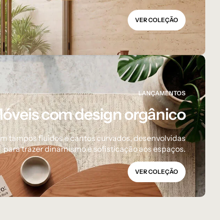
VER COLEÇÃO
LANÇAMENTOS
óveis com design orgânico
om tampos fluidos e cantos curvados, desenvolvidas
para trazer dinamismo e sofisticação aos espaços.
VER COLEÇÃO