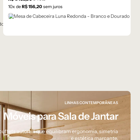
10
x de
R$
156,20
sem juros
Branco
LINHAS CONTEMPORÂNEAS
Móveis para Sala de Jantar
buffets autorais que equilibram ergonomia, simetria
e estética marcante.