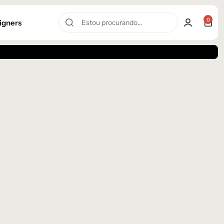
0
igners