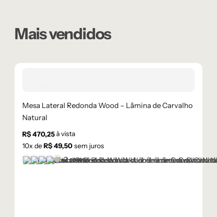
Mais vendidos
Mesa Lateral Redonda Wood – Lâmina de Carvalho
Natural
à vista
R$
470,25
10
x de
R$
49,50
sem juros
+2 cores
Castanho
Champanhe
Cinza Grafite Metalizado
Ébano
Lâmina Frapê