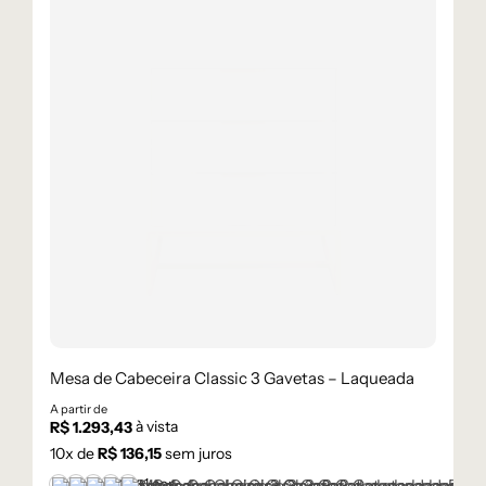
Mesa de Cabeceira Classic 3 Gavetas – Laqueada
A partir de
à vista
R$
1.293,43
10
x de
R$
136,15
sem juros
+1 cor