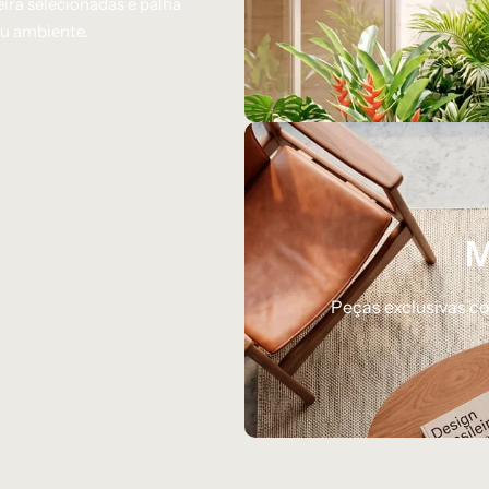
ira selecionadas e palha
eu ambiente.
M
Peças exclusivas c