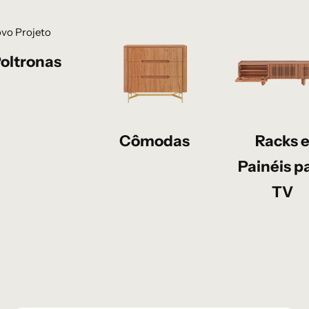
oltronas
Cômodas
Racks 
Painéis p
TV