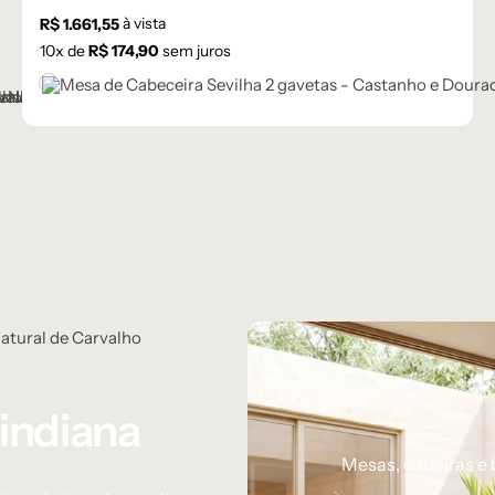
à vista
R$
1.661,55
10
x de
R$
174,90
sem juros
Castanho
indiana
Mesas, cadeiras e 