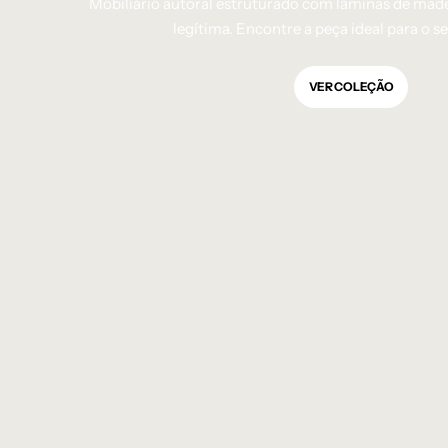
Mobiliário autoral estruturado com lâminas de made
legítima. Encontre a peça ideal para o s
VER COLEÇÃO