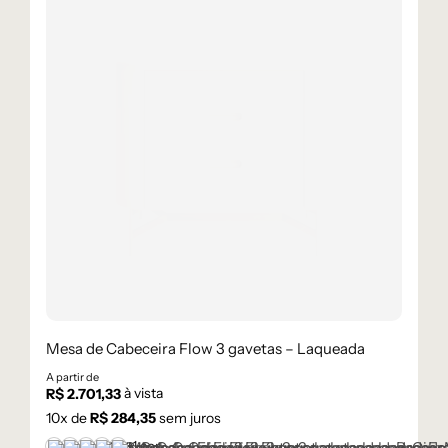
Mesa de Cabeceira Flow 3 gavetas – Laqueada
A partir de
à vista
R$
2.701,33
10
x de
R$
284,35
sem juros
+1 cor