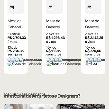
Mesa de
Mesa de
Mesa de
Cabeceira
Cabeceira
Cabeceira
Flow 3
Classic 3
Flow 3
A partir de
A partir de
A partir de
R$
2.701,33
R$
1.293,43
R$
2.142,25
gavetas –
Gavetas –
gavetas –
à vista
à vista
à vista
Laqueada
Laqueada
Lâmina
10
x de
10
x de
10
x de
R$
284,35
R$
136,15
R$
225,50
de
sem juros
sem juros
sem juros
Carvalho
Branco
Cinza Médio
Frapê
Mocha Mousse
Branco
Cinza Médio
Frapê
Mocha Mousse
Castanho
Champanh
Cinza Gr
Éban
Natural
+1 cor
+1 cor
+1 cor
Preto
Preto
Lâmina Frap
PORQUE A APRIMORE DECOR
é a escolha de Arquitetos e Designers?