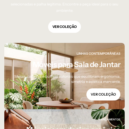
selecionadas e palha legítima. Encontre a peça ideal para o seu
ambiente.
VER COLEÇÃO
LINHAS CONTEMPORÂNEAS
Móveis para Sala de Jantar
Mesas, cadeiras e buffets autorais que equilibram ergonomia,
simetria e estética marcante.
VER COLEÇÃO
LANÇAMENTOS