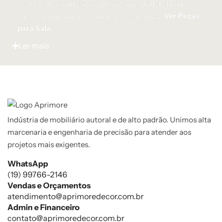
imponentes, cadeiras ergonômicas, buffets fluidos e
carrinhos bar para recepções memoráveis.
Ver Peças
para Sala
Ler mais
Indústria de mobiliário autoral e de alto padrão. Unimos alta
marcenaria e engenharia de precisão para atender aos
projetos mais exigentes.
WhatsApp
(19) 99766-2146
Vendas e Orçamentos
atendimento@aprimoredecor.com.br
Admin e Financeiro
contato@aprimoredecor.com.br