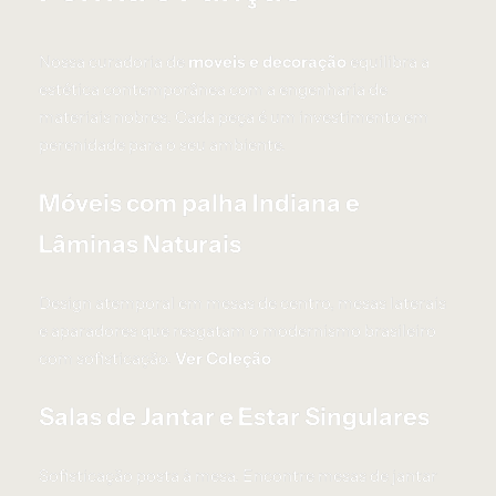
Nossa curadoria de
moveis e decoração
equilibra a
estética contemporânea com a engenharia de
materiais nobres. Cada peça é um investimento em
perenidade para o seu ambiente.
Móveis com palha Indiana e
Lâminas Naturais
Design atemporal em mesas de centro, mesas laterais
e aparadores que resgatam o modernismo brasileiro
com sofisticação.
Ver Coleção
Salas de Jantar e Estar Singulares
Sofisticação posta à mesa. Encontre mesas de jantar