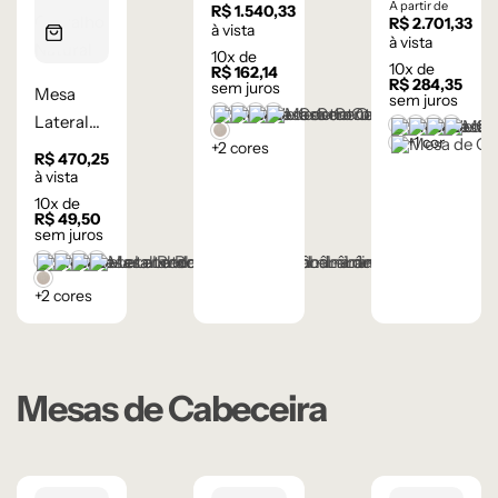
Orgânica
Flow 3
A partir de
R$
1.540,33
R$
2.701,33
– Lâmina
gavetas –
à vista
à vista
10
x de
de
Laqueada
10
x de
R$
162,14
R$
284,35
Madeira
sem juros
Mesa
sem juros
Carvalho
Castanho
Champanhe
Cinza Grafite Metalizado
Ébano
Lateral
Branco
Cinza Méd
Frapê
Mocha
Lâmina Frapê
Natural
+1 cor
+2 cores
Preto
Redonda
R$
470,25
Wood –
à vista
10
x de
Lâmina
R$
49,50
de
sem juros
Carvalho
Castanho
Champanhe
Cinza Grafite Metalizado
Ébano
Lâmina Frapê
Natural
+2 cores
Mesas de Cabeceira