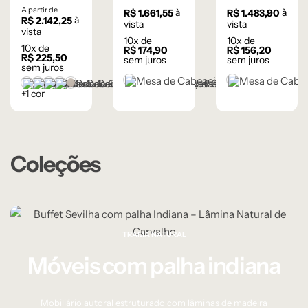
Flow 3
Sevilha 2
Luna
A partir de
à
à
R$
1.661,55
R$
1.483,90
à
R$
2.142,25
gavetas –
gavetas –
Redonda –
vista
vista
vista
10
x de
10
x de
Lâmina de
Castanho e
Branco e
10
x de
R$
174,90
R$
156,20
R$
225,50
Carvalho
Dourado
Dourado
sem juros
sem juros
sem juros
Natural
Castanho
Branco
Castanho
Champanhe
Cinza Grafite Metalizado
Ébano
Lâmina Frapê
+1 cor
Coleções
TRAMA NATURAL
Móveis com palha indiana
Mobiliário autoral estruturado com lâminas de madeira