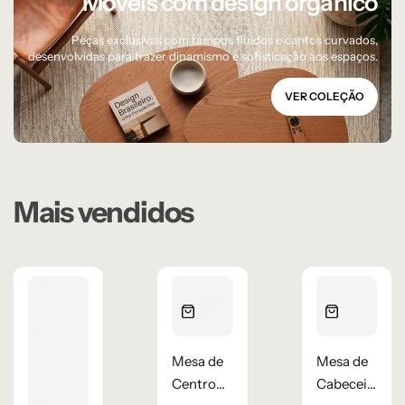
Móveis com design orgânico
Peças exclusivas com tampos fluidos e cantos curvados,
desenvolvidas para trazer dinamismo e sofisticação aos espaços.
VER COLEÇÃO
Mais vendidos
Mesa de
Mesa de
Centro
Cabeceira