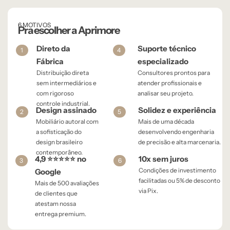
6 MOTIVOS
Pra escolher a Aprimore
Direto da
Suporte técnico
1
4
Fábrica
especializado
Distribuição direta
Consultores prontos para
sem intermediários e
atender profissionais e
com rigoroso
analisar seu projeto.
controle industrial.
Design assinado
Solidez e experiência
2
5
Mobiliário autoral com
Mais de uma década
a sofisticação do
desenvolvendo engenharia
design brasileiro
de precisão e alta marcenaria.
contemporâneo.
4,9 ⭐⭐⭐⭐⭐ no
10x sem juros
3
6
Condições de investimento
Google
facilitadas ou 5% de desconto
Mais de 500 avaliações
via Pix.
de clientes que
atestam nossa
entrega premium.