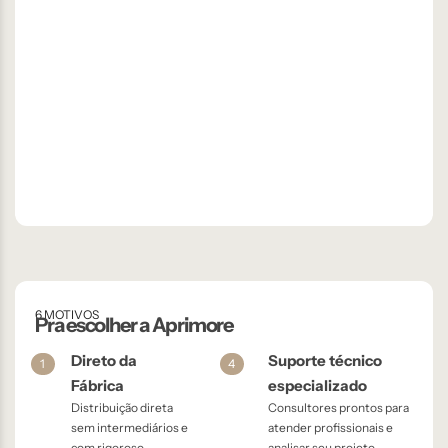
6 MOTIVOS
Pra escolher a Aprimore
Direto da
Suporte técnico
1
4
Fábrica
especializado
Distribuição direta
Consultores prontos para
sem intermediários e
atender profissionais e
com rigoroso
analisar seu projeto.