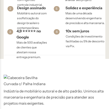
controle industrial.
Design assinado
Solidez e experiência
2
5
Mobiliário autoral com
Mais de uma década
a sofisticação do
desenvolvendo engenharia
design brasileiro
de precisão e alta marcenaria.
contemporâneo.
4,9 ⭐⭐⭐⭐⭐ no
10x sem juros
3
6
Condições de investimento
Google
facilitadas ou 5% de desconto
Mais de 500 avaliações
via Pix.
de clientes que
atestam nossa
entrega premium.
Indústria de mobiliário autoral e de alto padrão. Unimos alta
marcenaria e engenharia de precisão para atender aos
projetos mais exigentes.