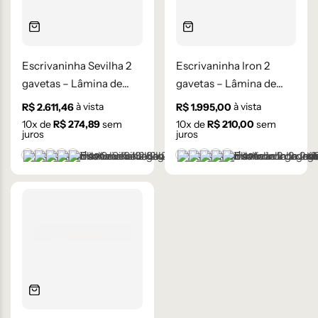
Escrivaninha Sevilha 2
Escrivaninha Iron 2
gavetas – Lâmina de
gavetas – Lâmina de
Madeira Carvalho
Madeira Carvalho
à vista
à vista
R$
2.611,46
R$
1.995,00
10
x de
R$
274,89
sem
10
x de
R$
210,00
sem
juros
juros
+1 cor
+1 cor
Castanho
Champanhe
Cinza Grafite Metalizado
Ébano
Lâmina Off-White
Castanho
Champanhe
Cinza Grafite Metaliza
Ébano
Lâmina Off-White