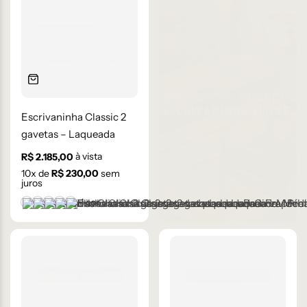
Escrivaninha Classic 2
gavetas – Laqueada
à vista
R$
2.185,00
10
x de
R$
230,00
sem
juros
+1 cor
Branco
Cinza Médio
Frapê
Mocha Mousse
Preto