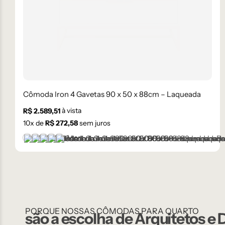
Cômoda Iron 4 Gavetas 90 x 50 x 88cm – Laqueada
à vista
R$
2.589,51
10
x de
R$
272,58
sem juros
+1 cor
Branco
Cinza Médio
Frapê
Mocha Mousse
Preto
PORQUE NOSSAS CÔMODAS PARA QUARTO
são a escolha de Arquitetos e