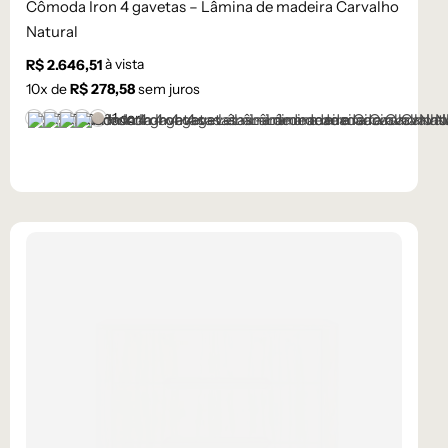
Cômoda Iron 4 gavetas – Lâmina de madeira Carvalho
Natural
à vista
R$
2.646,51
10
x de
R$
278,58
sem juros
+1 cor
Castanho
Champanhe
Cinza Grafite Metalizado
Ébano
Lâmina Frapê