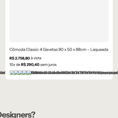
Cômoda Classic 4 Gavetas 90 x 50 x 88cm – Laqueada
à vista
R$
2.758,80
10
x de
R$
290,40
sem juros
+1 cor
Branco
Cinza Médio
Frapê
Mocha Mousse
Preto
 Designers?