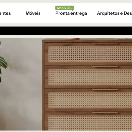
APROVEITE
entes
Móveis
Pronta entrega
Arquitetos e Des