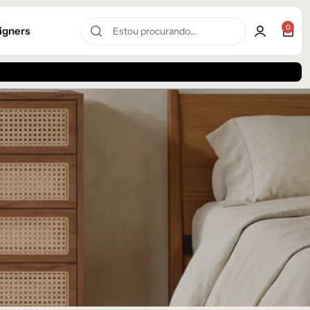
0
igners