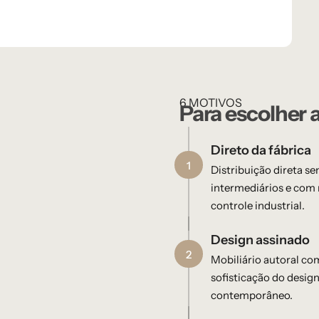
6 MOTIVOS
Para escolher 
Direto da fábrica
1
Distribuição direta s
intermediários e com 
controle industrial.
Design assinado​
2
Mobiliário autoral co
sofisticação do design
contemporâneo.