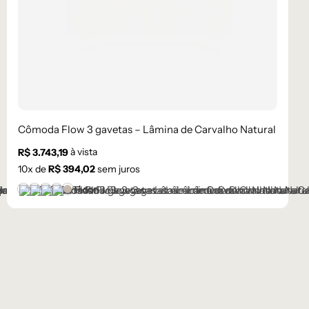
Cômoda Flow 3 gavetas – Lâmina de Carvalho Natural
à vista
R$
3.743,19
10
x de
R$
394,02
sem juros
+1 cor
Castanho
Champanhe
Cinza Grafite Metalizado
Ébano
Lâmina Frapê