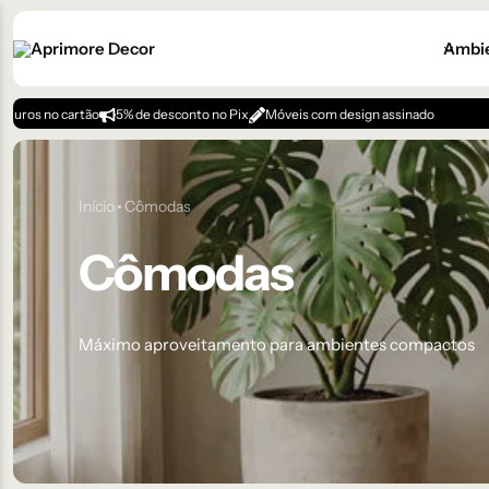
Ambi
o
5% de desconto no Pix
Móveis com design assinado
Início
Cômodas
Cômodas
Máximo aproveitamento para ambientes compactos