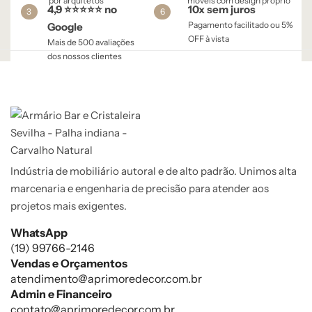
por arquitetos
móveis com design próprio
4,9 ⭐⭐⭐⭐⭐ no
10x sem juros
3
6
Pagamento facilitado ou 5%
Google
OFF à vista​
Mais de 500 avaliações
dos nossos clientes
Indústria de mobiliário autoral e de alto padrão. Unimos alta
marcenaria e engenharia de precisão para atender aos
projetos mais exigentes.
WhatsApp
(19) 99766-2146
Vendas e Orçamentos
atendimento@aprimoredecor.com.br
Admin e Financeiro
contato@aprimoredecor.com.br