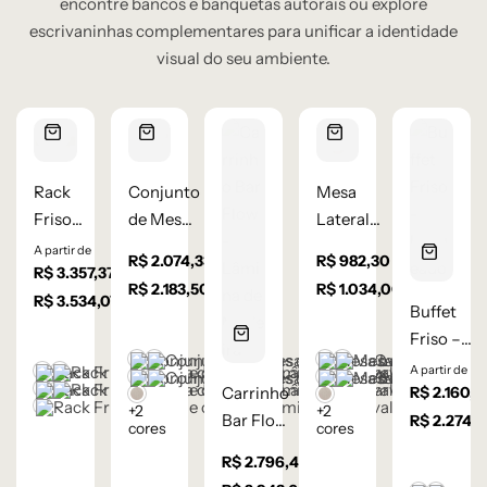
encontre bancos e banquetas autorais ou explore
escrivaninhas complementares para unificar a identidade
visual do seu ambiente.
Rack
Conjunto
Mesa
Friso
de Mesas
Lateral
porta de
de
Cone
A partir de
à vista
à vista
R$
2.074,33
R$
982,30
à vista
correr –
R$
3.357,37
Centro
Redonda
R$
2.183,50
em até
R$
1.034,00
em até
Lâmina
Oval c/
–
R$
3.534,07
em até
10
x de
10
x de
Buffet
10
x de
R$
218,35
R$
103,40
de
Palha
Lâmina
R$
353,41
sem juros
sem juros
Friso –
sem juros
Carvalho
Indiana
de
Castanho
Champanhe
Castanho
Champanhe
Laqueado
A partir de
Castanho
Champanhe
Natural
Carvalho
Cinza Grafite Metalizado
Ébano
Cinza Grafite Metaliz
Ébano
Carrinho
R$
2.160,3
Cinza Grafite Metalizado
Ébano
Lâmina Frapê
Lâmina Frapê
Natural
+2
+2
Natural
Bar Flow
R$
2.274,
cores
cores
–
à vista
R$
2.796,42
Lâmina