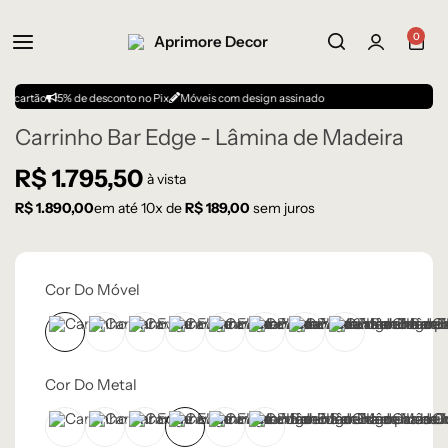
0
ão
5% de desconto no Pix
Móveis com design assinado
Carrinho Bar Edge - Lâmina de Madeira
R$
1.795,50
à vista
R$
1.890,00
em até
10
x de
R$
189,00
sem juros
Cor Do Móvel
Castanho
Champanhe
Cinza Grafite Metalizado
Cinza Médio
Ébano
Frapê
Lâmina Off-White
Natural
Cor Do Metal
Champanhe
Cinza Grafite Metalizado
Cinza Médio
Dourado
Frapê
Preto