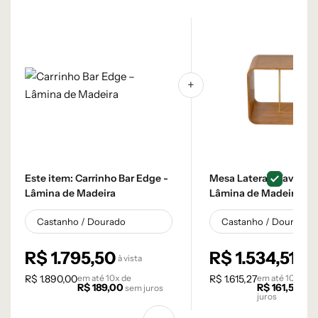
Este item:
Carrinho Bar Edge -
Mesa Lateral Wave -
Lâmina de Madeira
Lâmina de Madeira
Carvalho Natural
R$
1.795,50
R$
1.534,51
à vista
à vis
R$
1.890,00
em até
10
x de
R$
1.615,27
em até
10
x de
R$
189,00
R$
161,53
sem juros
se
juros