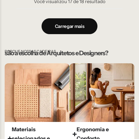
Você visualizou
17
de
18
resultado
Carregar mais
PORQUE NOSSAS CADEIRAS
são a escolha de Arquitetos e Designers?
Materiais
Ergonomia e
selecionados e
Conforto​