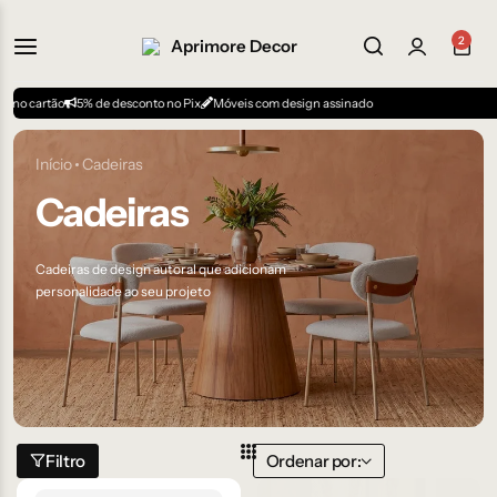
2
5% de desconto no Pix
Móveis com design assinado
Início
Cadeiras
Cadeiras
Cadeiras de design autoral que adicionam
personalidade ao seu projeto
Filtro
Ordenar por: