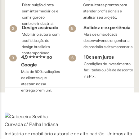
Distribuição direta
Consultores prontos para
sem intermediários e
atender profissionais e
com rigoroso
analisar seu projeto.
controle industrial.
Design assinado
Solidez e experiência
2
5
Mobiliário autoral com
Mais de uma década
a sofisticação do
desenvolvendo engenharia
design brasileiro
de precisão e alta marcenaria.
contemporâneo.
4,9 ⭐⭐⭐⭐⭐ no
10x sem juros
3
6
Condições de investimento
Google
facilitadas ou 5% de desconto
Mais de 500 avaliações
via Pix.
de clientes que
atestam nossa
entrega premium.
Indústria de mobiliário autoral e de alto padrão. Unimos alta