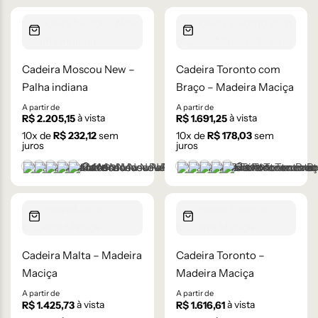
Cadeira Moscou New –
Cadeira Toronto com
Palha indiana
Braço – Madeira Maciça
A partir de
A partir de
à vista
à vista
R$
2.205,15
R$
1.691,25
10
x de
R$
232,12
sem
10
x de
R$
178,03
sem
juros
juros
+2 cores
+2 cores
Castanho
Castanho Médio
Laca Branco
Laca Cinza
Laca Preta
Castanho
Castanho Médio
Laca Branco
Laca Cinza
Laca Preta
Cadeira Malta – Madeira
Cadeira Toronto –
Maciça
Madeira Maciça
A partir de
A partir de
à vista
à vista
R$
1.425,73
R$
1.616,61