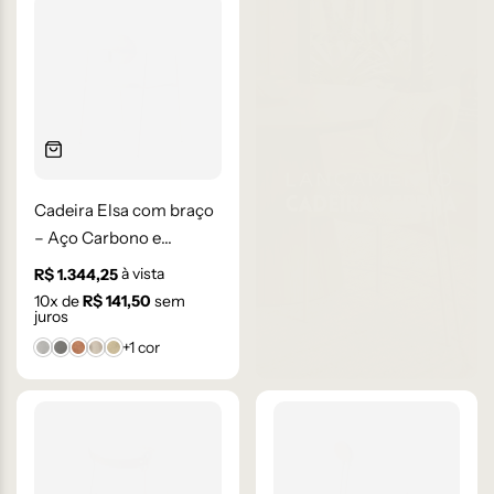
Cadeira Elsa com braço
– Aço Carbono e
Estofado
à vista
R$
1.344,25
10
x de
R$
141,50
sem
juros
+1 cor
Bouclê 1
Bouclê 2
Cartago
Facto 61
Linho 11