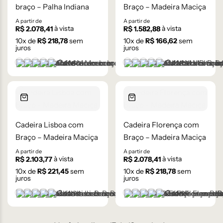
braço – Palha Indiana
Braço – Madeira Maciça
A partir de
A partir de
à vista
à vista
R$
2.078,41
R$
1.582,88
10
x de
R$
218,78
sem
10
x de
R$
166,62
sem
juros
juros
+2 cores
+2 cores
Castanho
Castanho Médio
Laca Branco
Laca Cinza
Laca Preta
Castanho
Castanho Médio
Laca Branco
Laca Cinza
Laca Preta
Cadeira Lisboa com
Cadeira Florença com
Braço – Madeira Maciça
Braço – Madeira Maciça
A partir de
A partir de
à vista
à vista
R$
2.103,77
R$
2.078,41
10
x de
R$
221,45
sem
10
x de
R$
218,78
sem
juros
juros
+2 cores
+2 cores
Castanho
Castanho Médio
Laca Branco
Laca Cinza
Laca Preta
Castanho
Castanho Médio
Laca Branco
Laca Cinza
Laca Preta