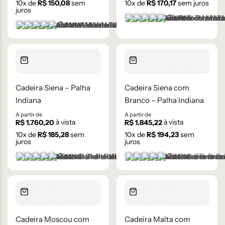
10
x de
R$
150,08
sem
10
x de
R$
170,17
sem juros
juros
+2 cores
Castanho
Castanho Médio
Laca Branco
Laca Cinza
Laca Preta
+2 cores
Castanho
Castanho Médio
Laca Branco
Laca Cinza
Laca Preta
Cadeira Siena – Palha
Cadeira Siena com
Indiana
Branco – Palha Indiana
A partir de
A partir de
à vista
à vista
R$
1.760,20
R$
1.845,22
10
x de
R$
185,28
sem
10
x de
R$
194,23
sem
juros
juros
+2 cores
+2 cores
Castanho
Castanho Médio
Laca Branco
Laca Cinza
Laca Preta
Castanho
Castanho Médio
Laca Branco
Laca Cinza
Laca Preta
Cadeira Moscou com
Cadeira Malta com