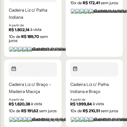
10
x de
R$
172,41
sem juros
Cadeira Liz c/ Palha
+2 cores
Castanho
Castanho Médio
Laca Branco
Laca Cinza
Laca Preta
Indiana
A partir de
à vista
R$
1.802,14
10
x de
R$
189,70
sem
juros
+2 cores
Castanho
Castanho Médio
Laca Branco
Laca Cinza
Laca Preta
Cadeira Liz c/ Braço –
Cadeira Liz c/ Palha
Madeira Maciça
Indiana e Braço
A partir de
A partir de
à vista
à vista
R$
1.820,38
R$
1.999,84
10
x de
R$
191,62
sem juros
10
x de
R$
210,51
sem juros
+2 cores
+2 cores
Castanho
Castanho Médio
Laca Branco
Laca Cinza
Laca Preta
Castanho
Castanho Médio
Laca Branco
Laca Cinza
Laca Preta