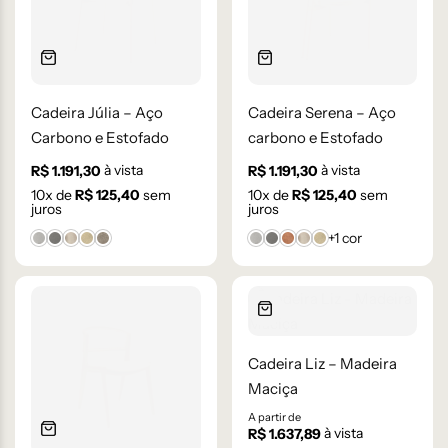
Cadeira Júlia – Aço
Cadeira Serena – Aço
Carbono e Estofado
carbono e Estofado
à vista
à vista
R$
1.191,30
R$
1.191,30
10
x de
R$
125,40
sem
10
x de
R$
125,40
sem
juros
juros
+1 cor
Bouclê 1
Bouclê 2
Facto 61
Linho 11
Linho 14
Bouclê 1
Bouclê 2
Cartago
Facto 61
Linho 11
Cadeira Liz – Madeira
Maciça
A partir de
à vista
R$
1.637,89