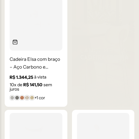
Cadeira Elsa com braço
– Aço Carbono e
Estofado
à vista
R$
1.344,25
10
x de
R$
141,50
sem
juros
+1 cor
Bouclê 1
Bouclê 2
Cartago
Facto 61
Linho 11