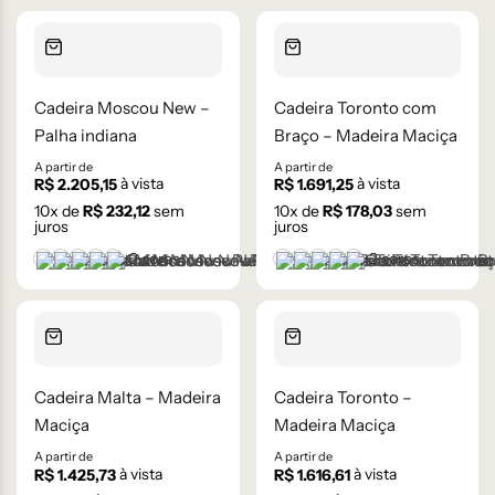
Cadeira Moscou New –
Cadeira Toronto com
Palha indiana
Braço – Madeira Maciça
A partir de
A partir de
à vista
à vista
R$
2.205,15
R$
1.691,25
10
x de
R$
232,12
sem
10
x de
R$
178,03
sem
juros
juros
+2 cores
+2 cores
Castanho
Castanho Médio
Laca Branco
Laca Cinza
Laca Preta
Castanho
Castanho Médio
Laca Branco
Laca Cinza
Laca Preta
Cadeira Malta – Madeira
Cadeira Toronto –
Maciça
Madeira Maciça
A partir de
A partir de
à vista
à vista
R$
1.425,73
R$
1.616,61