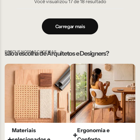
Você visualizou
17
de
18
resultado
Carregar mais
PORQUE NOSSAS CADEIRAS
são a escolha de Arquitetos e Designers?
Materiais
Ergonomia e
selecionados e
Conforto​