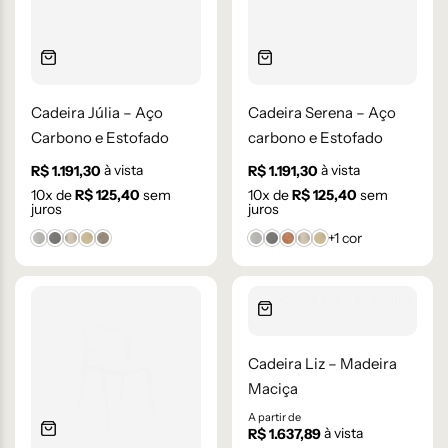
Cadeira Júlia – Aço
Cadeira Serena – Aço
Carbono e Estofado
carbono e Estofado
à vista
à vista
R$
1.191,30
R$
1.191,30
10
x de
R$
125,40
sem
10
x de
R$
125,40
sem
juros
juros
+1 cor
Bouclê 1
Bouclê 2
Facto 61
Linho 11
Linho 14
Bouclê 1
Bouclê 2
Cartago
Facto 61
Linho 11
Cadeira Liz – Madeira
Maciça
A partir de
à vista
R$
1.637,89