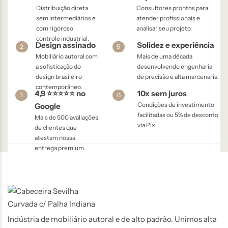
Distribuição direta
Consultores prontos para
sem intermediários e
atender profissionais e
com rigoroso
analisar seu projeto.
controle industrial.
Design assinado
Solidez e experiência
2
5
Mobiliário autoral com
Mais de uma década
a sofisticação do
desenvolvendo engenharia
design brasileiro
de precisão e alta marcenaria.
contemporâneo.
4,9 ⭐⭐⭐⭐⭐ no
10x sem juros
3
6
Condições de investimento
Google
facilitadas ou 5% de desconto
Mais de 500 avaliações
via Pix.
de clientes que
atestam nossa
entrega premium.
Indústria de mobiliário autoral e de alto padrão. Unimos alta