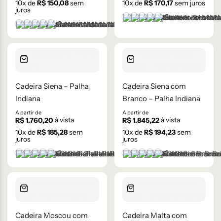
10
x de
R$
150,08
sem
10
x de
R$
170,17
sem juros
juros
+2 cores
Castanho
Castanho Médio
Laca Branco
Laca Cinza
Laca Preta
+2 cores
Castanho
Castanho Médio
Laca Branco
Laca Cinza
Laca Preta
Cadeira Siena – Palha
Cadeira Siena com
Indiana
Branco – Palha Indiana
A partir de
A partir de
à vista
à vista
R$
1.760,20
R$
1.845,22
10
x de
R$
185,28
sem
10
x de
R$
194,23
sem
juros
juros
+2 cores
+2 cores
Castanho
Castanho Médio
Laca Branco
Laca Cinza
Laca Preta
Castanho
Castanho Médio
Laca Branco
Laca Cinza
Laca Preta
Cadeira Moscou com
Cadeira Malta com