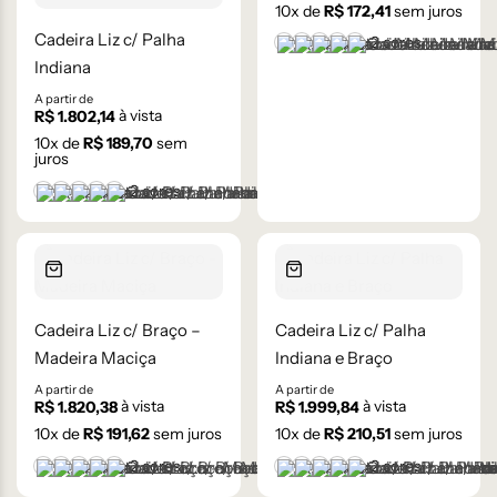
10
x de
R$
172,41
sem juros
Cadeira Liz c/ Palha
+2 cores
Castanho
Castanho Médio
Laca Branco
Laca Cinza
Laca Preta
Indiana
A partir de
à vista
R$
1.802,14
10
x de
R$
189,70
sem
juros
+2 cores
Castanho
Castanho Médio
Laca Branco
Laca Cinza
Laca Preta
Cadeira Liz c/ Braço –
Cadeira Liz c/ Palha
Madeira Maciça
Indiana e Braço
A partir de
A partir de
à vista
à vista
R$
1.820,38
R$
1.999,84
10
x de
R$
191,62
sem juros
10
x de
R$
210,51
sem juros
+2 cores
+2 cores
Castanho
Castanho Médio
Laca Branco
Laca Cinza
Laca Preta
Castanho
Castanho Médio
Laca Branco
Laca Cinza
Laca Preta