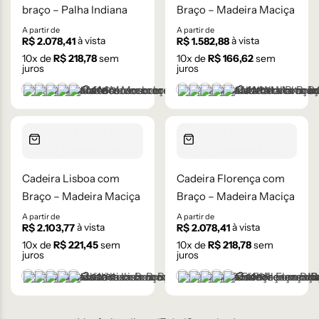
braço – Palha Indiana
Braço – Madeira Maciça
A partir de
A partir de
à vista
à vista
R$
2.078,41
R$
1.582,88
10
x de
R$
218,78
sem
10
x de
R$
166,62
sem
juros
juros
+2 cores
+2 cores
Castanho
Castanho Médio
Laca Branco
Laca Cinza
Laca Preta
Castanho
Castanho Médio
Laca Branco
Laca Cinza
Laca Preta
Cadeira Lisboa com
Cadeira Florença com
Braço – Madeira Maciça
Braço – Madeira Maciça
A partir de
A partir de
à vista
à vista
R$
2.103,77
R$
2.078,41
10
x de
R$
221,45
sem
10
x de
R$
218,78
sem
juros
juros
+2 cores
+2 cores
Castanho
Castanho Médio
Laca Branco
Laca Cinza
Laca Preta
Castanho
Castanho Médio
Laca Branco
Laca Cinza
Laca Preta