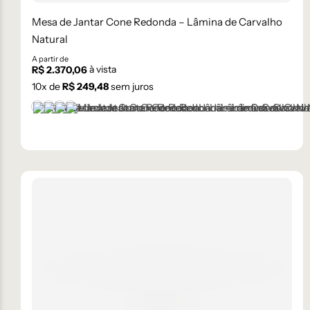
Mesa de Jantar Cone Redonda – Lâmina de Carvalho
Natural
A partir de
à vista
R$
2.370,06
10
x de
R$
249,48
sem juros
Castanho
Champanhe
Ébano
Natural