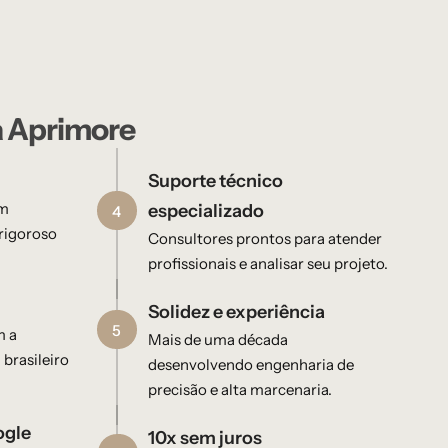
a Aprimore
Suporte técnico
em
especializado
4
rigoroso
Consultores prontos para atender
profissionais e analisar seu projeto.
Solidez e experiência
5
m a
Mais de uma década
 brasileiro
desenvolvendo engenharia de
precisão e alta marcenaria.
ogle
10x sem juros