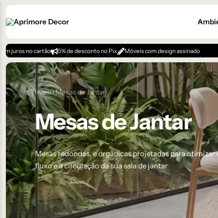
Ambi
rtão
5% de desconto no Pix
Móveis com design assinado
Início
Mesas de Jantar
Mesas de Jantar
Mesas redondas, e orgânicas projetadas para otimizar 
fluxo e a circulação da sua sala de jantar