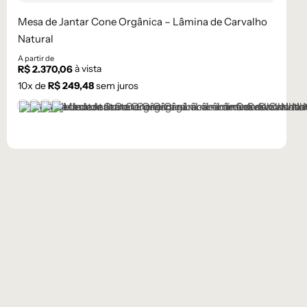
Mesa de Jantar Cone Orgânica – Lâmina de Carvalho
Natural
A partir de
à vista
R$
2.370,06
10
x de
R$
249,48
sem juros
Castanho
Champanhe
Ébano
Natural