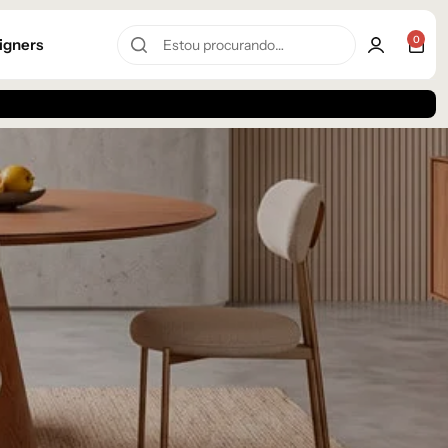
0
igners