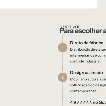
6 MOTIVOS
Para escolher 
Direto da fábrica
1
Distribuição direta s
intermediários e com 
controle industrial.
Design assinado​
2
Mobiliário autoral co
sofisticação do design
contemporâneo.
4,9 ⭐⭐⭐⭐⭐ no Go