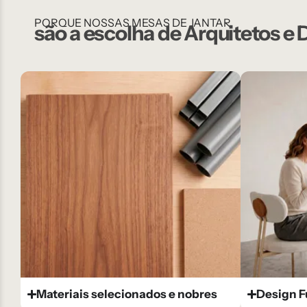
PORQUE NOSSAS MESAS DE JANTAR
são a escolha de Arquitetos e
Materiais selecionados e nobres
Design F