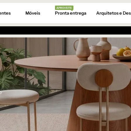
APROVEITE
entes
Móveis
Pronta entrega
Arquitetos e Des
o