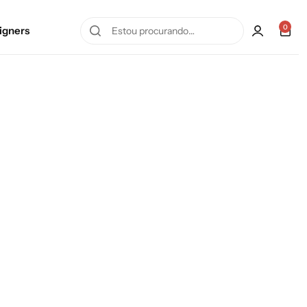
0
igners