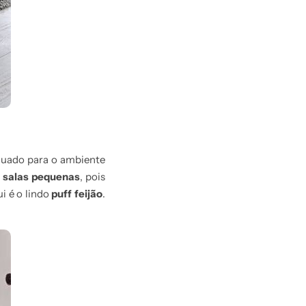
quado para o ambiente
a
salas pequenas
, pois
i é o lindo
puff feijão
.