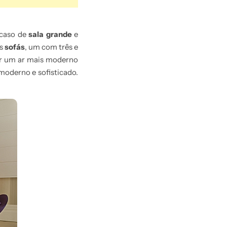
 caso de
sala grande
e
is
sofás
, um com três e
dar um ar mais moderno
moderno e sofisticado.