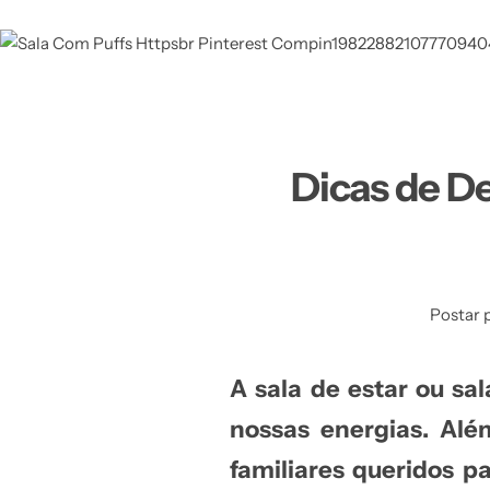
Dicas de De
Postar 
A
sala de estar
ou
sa
nossas energias. Alé
familiares queridos p