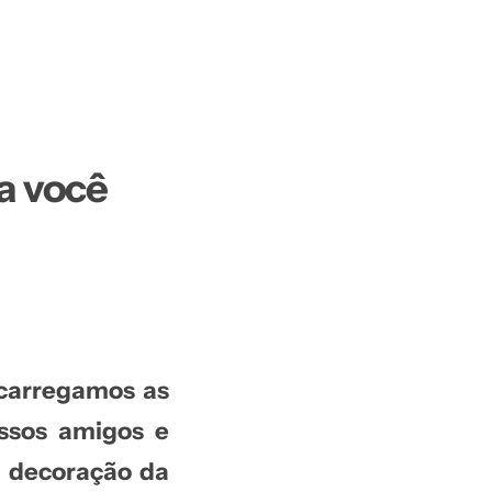
ra você
ecarregamos as
ossos amigos e
a
decoração da