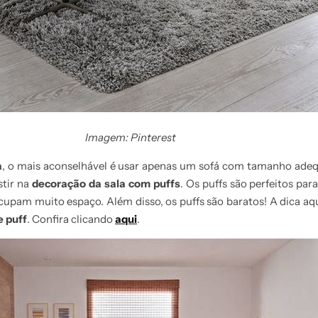
Imagem: Pinterest
a
, o mais aconselhável é usar apenas um sofá com tamanho ade
stir na
decoração da sala com puffs
. Os puffs são perfeitos par
cupam muito espaço. Além disso, os puffs são baratos! A dica aqu
 puff
. Confira clicando
aqui
.